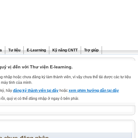
ra
Tư liệu
E-Learning
Kỹ năng CNTT
Trợ giúp
ý vị đến với Thư viện E-learning.
g nhập hoặc chưa đăng ký làm thành viên, vì vậy chưa thể tải được các tư liệu
 máy tính của mình.
ký, hãy
đăng ký thành viên tại đây
hoặc
xem phim hướng dẫn tại đây
rồi, quý vị có thể đăng nhập ở ngay ô bên phải.