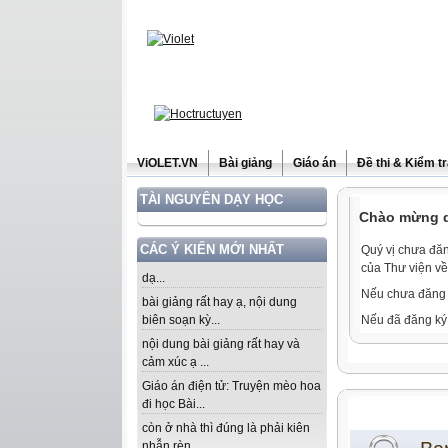
ViOLET.VN
Bài giảng
Giáo án
Đề thi & Kiểm t
TÀI NGUYÊN DẠY HỌC
Chào mừng qu
CÁC Ý KIẾN MỚI NHẤT
Quý vị chưa đăn
của Thư viện về
dạ...
Nếu chưa đăng 
bài giảng rất hay ạ, nội dung
biên soạn kỳ...
Nếu đã đăng ký 
nội dung bài giảng rất hay và
cảm xúc ạ ...
Giáo án điện tử: Truyện mèo hoa
đi học Bài...
còn ở nhà thì đúng là phải kiên
nhẫn rèn...