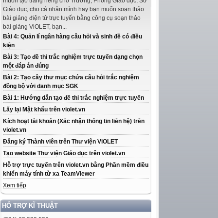
muốn tạo trang riêng cho Trường, Phòng Giáo dục, Sở
Giáo dục, cho cá nhân mình hay bạn muốn soạn thảo
bài giảng điện tử trực tuyến bằng công cụ soạn thảo
bài giảng ViOLET, bạn...
Bài 4: Quản lí ngân hàng câu hỏi và sinh đề có điều
kiện
Bài 3: Tạo đề thi trắc nghiệm trực tuyến dạng chọn
một đáp án đúng
Bài 2: Tạo cây thư mục chứa câu hỏi trắc nghiệm
đồng bộ với danh mục SGK
Bài 1: Hướng dẫn tạo đề thi trắc nghiệm trực tuyến
Lấy lại Mật khẩu trên violet.vn
Kích hoạt tài khoản (Xác nhận thông tin liên hệ) trên
violet.vn
Đăng ký Thành viên trên Thư viện ViOLET
Tạo website Thư viện Giáo dục trên violet.vn
Hỗ trợ trực tuyến trên violet.vn bằng Phần mềm điều
khiển máy tính từ xa TeamViewer
Xem tiếp
HỖ TRỢ KĨ THUẬT