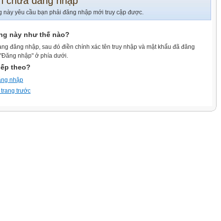
n chưa đăng nhập
g này yêu cầu bạn phải đăng nhập mới truy cập được.
ang này như thế nào?
ang đăng nhập, sau đó điền chính xác tên truy nhập và mật khẩu đã đăng
 "Đăng nhập" ở phía dưới.
iếp theo?
ăng nhập
 trang trước