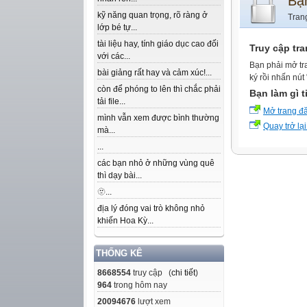
Bạ
kỹ năng quan trọng, rõ ràng ở
Tran
lớp bé tự...
tài liệu hay, tính giáo dục cao đối
Truy cập tr
với các...
Bạn phải mở tr
bài giảng rất hay và cảm xúc!...
ký rồi nhấn nút
còn để phóng to lên thì chắc phải
Bạn làm gì t
tải file...
Mở trang đ
mình vẫn xem được bình thường
Quay trở lại
mà...
...
các bạn nhỏ ở những vùng quê
thì dạy bài...
🫥...
địa lý đóng vai trò không nhỏ
khiến Hoa Kỳ...
THỐNG KÊ
8668554
truy cập (
chi tiết
)
964
trong hôm nay
20094676
lượt xem