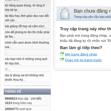
kỹ năng quan trọng, rõ ràng ở
lớp bé tự...
Bạn chưa đăng 
tài liệu hay, tính giáo dục cao đối
Trang này yêu cầu bạn phả
với các...
bài giảng rất hay và cảm xúc!...
Truy cập trang này như t
còn để phóng to lên thì chắc phải
Bạn phải mở trang đăng nhập, s
tải file...
khẩu đã đăng ký rồi nhấn nút "Đ
mình vẫn xem được bình thường
mà...
Bạn làm gì tiếp theo?
...
Mở trang đăng nhập
các bạn nhỏ ở những vùng quê
Quay trở lại trang trước
thì dạy bài...
🫥...
địa lý đóng vai trò không nhỏ
khiến Hoa Kỳ...
THỐNG KÊ
8668623
truy cập (
chi tiết
)
1033
trong hôm nay
20094771
lượt xem