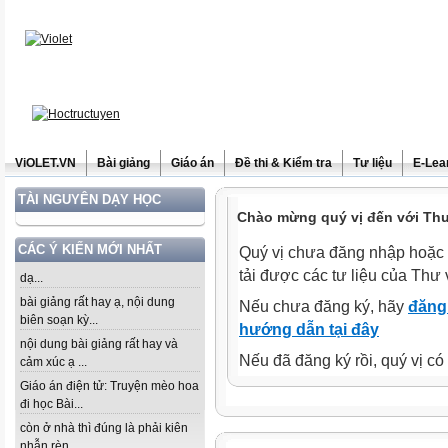
ViOLET.VN
Bài giảng
Giáo án
Đề thi & Kiểm tra
Tư liệu
E-Lea
TÀI NGUYÊN DẠY HỌC
Chào mừng quý vị đến với Thư 
CÁC Ý KIẾN MỚI NHẤT
Quý vị chưa đăng nhập hoặc 
tải được các tư liệu của Thư 
dạ...
bài giảng rất hay ạ, nội dung
Nếu chưa đăng ký, hãy
đăng 
biên soạn kỳ...
hướng dẫn tại đây
nội dung bài giảng rất hay và
Nếu đã đăng ký rồi, quý vị c
cảm xúc ạ ...
Giáo án điện tử: Truyện mèo hoa
đi học Bài...
còn ở nhà thì đúng là phải kiên
nhẫn rèn...