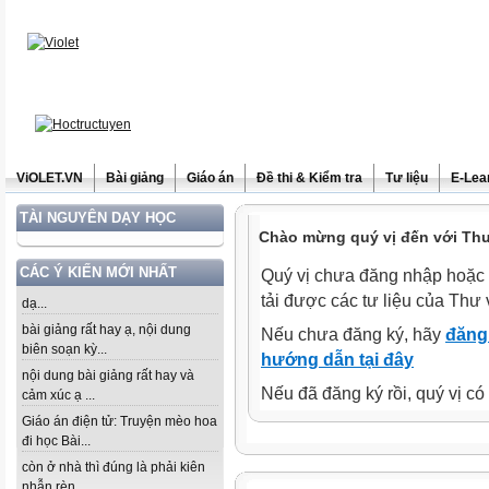
ViOLET.VN
Bài giảng
Giáo án
Đề thi & Kiểm tra
Tư liệu
E-Lea
TÀI NGUYÊN DẠY HỌC
Chào mừng quý vị đến với Thư 
CÁC Ý KIẾN MỚI NHẤT
Quý vị chưa đăng nhập hoặc 
tải được các tư liệu của Thư 
dạ...
bài giảng rất hay ạ, nội dung
Nếu chưa đăng ký, hãy
đăng 
biên soạn kỳ...
hướng dẫn tại đây
nội dung bài giảng rất hay và
Nếu đã đăng ký rồi, quý vị c
cảm xúc ạ ...
Giáo án điện tử: Truyện mèo hoa
đi học Bài...
còn ở nhà thì đúng là phải kiên
nhẫn rèn...