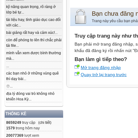
kỹ năng quan trọng, rõ ràng ở
lớp bé tự...
Bạn chưa đăng 
tài liệu hay, tính giáo dục cao đối
Trang này yêu cầu bạn phả
với các...
bài giảng rất hay và cảm xúc!...
Truy cập trang này như t
còn để phóng to lên thì chắc phải
Bạn phải mở trang đăng nhập, s
tải file...
khẩu đã đăng ký rồi nhấn nút "Đ
mình vẫn xem được bình thường
mà...
Bạn làm gì tiếp theo?
...
Mở trang đăng nhập
các bạn nhỏ ở những vùng quê
Quay trở lại trang trước
thì dạy bài...
🫥...
địa lý đóng vai trò không nhỏ
khiến Hoa Kỳ...
THỐNG KÊ
8659249
truy cập (
chi tiết
)
1579
trong hôm nay
20077369
lượt xem