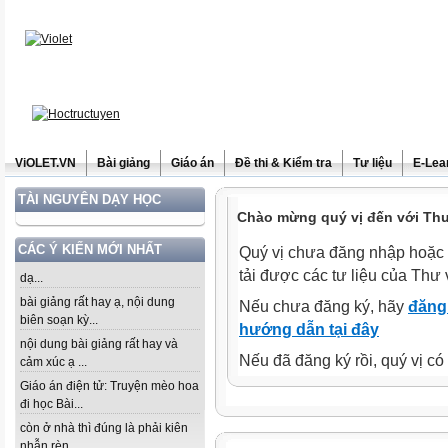
ViOLET.VN
Bài giảng
Giáo án
Đề thi & Kiểm tra
Tư liệu
E-Lea
TÀI NGUYÊN DẠY HỌC
Chào mừng quý vị đến với Thư 
CÁC Ý KIẾN MỚI NHẤT
Quý vị chưa đăng nhập hoặc 
tải được các tư liệu của Thư 
dạ...
bài giảng rất hay ạ, nội dung
Nếu chưa đăng ký, hãy
đăng 
biên soạn kỳ...
hướng dẫn tại đây
nội dung bài giảng rất hay và
Nếu đã đăng ký rồi, quý vị c
cảm xúc ạ ...
Giáo án điện tử: Truyện mèo hoa
đi học Bài...
còn ở nhà thì đúng là phải kiên
nhẫn rèn...