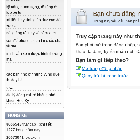
kỹ năng quan trọng, rõ ràng ở
lớp bé tự...
Bạn chưa đăng 
tài liệu hay, tính giáo dục cao đối
Trang này yêu cầu bạn phả
với các...
bài giảng rất hay và cảm xúc!...
Truy cập trang này như t
còn để phóng to lên thì chắc phải
Bạn phải mở trang đăng nhập, s
tải file...
khẩu đã đăng ký rồi nhấn nút "Đ
mình vẫn xem được bình thường
mà...
Bạn làm gì tiếp theo?
...
Mở trang đăng nhập
các bạn nhỏ ở những vùng quê
Quay trở lại trang trước
thì dạy bài...
🫥...
địa lý đóng vai trò không nhỏ
khiến Hoa Kỳ...
THỐNG KÊ
8656543
truy cập (
chi tiết
)
1277
trong hôm nay
20073041
lượt xem