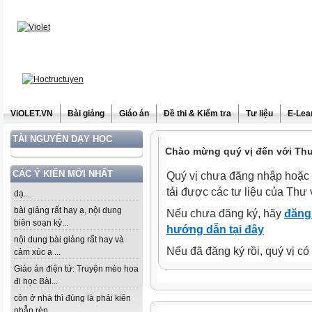
ViOLET.VN
Bài giảng
Giáo án
Đề thi & Kiểm tra
Tư liệu
E-Lea
TÀI NGUYÊN DẠY HỌC
Chào mừng quý vị đến với Thư 
CÁC Ý KIẾN MỚI NHẤT
Quý vị chưa đăng nhập hoặc 
tải được các tư liệu của Thư 
dạ...
bài giảng rất hay ạ, nội dung
Nếu chưa đăng ký, hãy
đăng 
biên soạn kỳ...
hướng dẫn tại đây
nội dung bài giảng rất hay và
Nếu đã đăng ký rồi, quý vị c
cảm xúc ạ ...
Giáo án điện tử: Truyện mèo hoa
đi học Bài...
còn ở nhà thì đúng là phải kiên
nhẫn rèn...