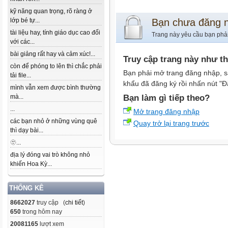
kỹ năng quan trọng, rõ ràng ở
lớp bé tự...
Bạn chưa đăng 
tài liệu hay, tính giáo dục cao đối
Trang này yêu cầu bạn phả
với các...
bài giảng rất hay và cảm xúc!...
Truy cập trang này như t
còn để phóng to lên thì chắc phải
Bạn phải mở trang đăng nhập, s
tải file...
khẩu đã đăng ký rồi nhấn nút "Đ
mình vẫn xem được bình thường
mà...
Bạn làm gì tiếp theo?
...
Mở trang đăng nhập
các bạn nhỏ ở những vùng quê
Quay trở lại trang trước
thì dạy bài...
🫥...
địa lý đóng vai trò không nhỏ
khiến Hoa Kỳ...
THỐNG KÊ
8662027
truy cập (
chi tiết
)
650
trong hôm nay
20081165
lượt xem