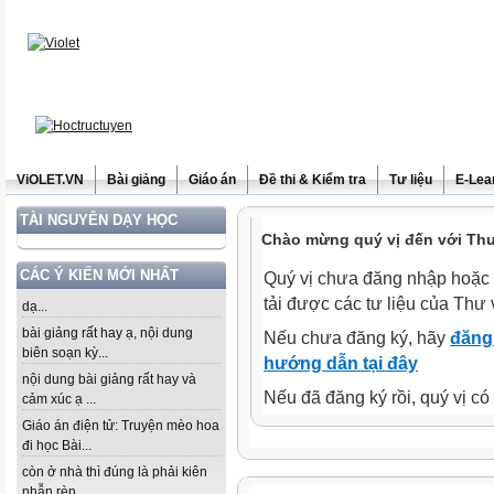
ViOLET.VN
Bài giảng
Giáo án
Đề thi & Kiểm tra
Tư liệu
E-Lea
TÀI NGUYÊN DẠY HỌC
Chào mừng quý vị đến với Thư 
CÁC Ý KIẾN MỚI NHẤT
Quý vị chưa đăng nhập hoặc 
tải được các tư liệu của Thư 
dạ...
bài giảng rất hay ạ, nội dung
Nếu chưa đăng ký, hãy
đăng 
biên soạn kỳ...
hướng dẫn tại đây
nội dung bài giảng rất hay và
Nếu đã đăng ký rồi, quý vị c
cảm xúc ạ ...
Giáo án điện tử: Truyện mèo hoa
đi học Bài...
còn ở nhà thì đúng là phải kiên
nhẫn rèn...