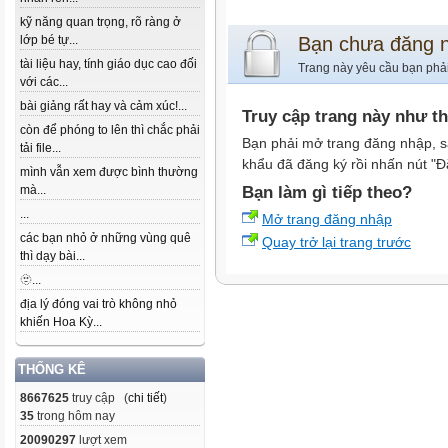
kỹ năng quan trọng, rõ ràng ở
lớp bé tự...
Bạn chưa đăng 
tài liệu hay, tính giáo dục cao đối
Trang này yêu cầu bạn phả
với các...
bài giảng rất hay và cảm xúc!...
Truy cập trang này như t
còn để phóng to lên thì chắc phải
Bạn phải mở trang đăng nhập, s
tải file...
khẩu đã đăng ký rồi nhấn nút "Đ
mình vẫn xem được bình thường
mà...
Bạn làm gì tiếp theo?
...
Mở trang đăng nhập
các bạn nhỏ ở những vùng quê
Quay trở lại trang trước
thì dạy bài...
🫥...
địa lý đóng vai trò không nhỏ
khiến Hoa Kỳ...
THỐNG KÊ
8667625
truy cập (
chi tiết
)
35
trong hôm nay
20090297
lượt xem