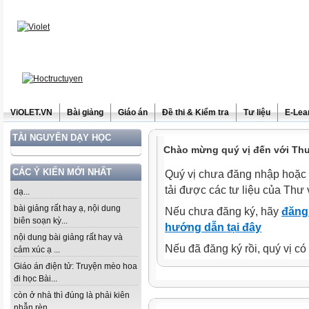
ViOLET.VN
Bài giảng
Giáo án
Đề thi & Kiểm tra
Tư liệu
E-Lea
TÀI NGUYÊN DẠY HỌC
Chào mừng quý vị đến với Thư 
CÁC Ý KIẾN MỚI NHẤT
Quý vị chưa đăng nhập hoặc 
tải được các tư liệu của Thư 
dạ...
bài giảng rất hay ạ, nội dung
Nếu chưa đăng ký, hãy
đăng 
biên soạn kỳ...
hướng dẫn tại đây
nội dung bài giảng rất hay và
Nếu đã đăng ký rồi, quý vị c
cảm xúc ạ ...
Giáo án điện tử: Truyện mèo hoa
đi học Bài...
còn ở nhà thì đúng là phải kiên
nhẫn rèn...