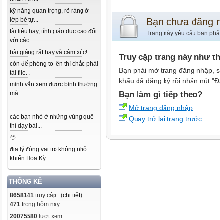
kỹ năng quan trọng, rõ ràng ở
lớp bé tự...
Bạn chưa đăng 
tài liệu hay, tính giáo dục cao đối
Trang này yêu cầu bạn phả
với các...
bài giảng rất hay và cảm xúc!...
Truy cập trang này như t
còn để phóng to lên thì chắc phải
Bạn phải mở trang đăng nhập, s
tải file...
khẩu đã đăng ký rồi nhấn nút "Đ
mình vẫn xem được bình thường
mà...
Bạn làm gì tiếp theo?
...
Mở trang đăng nhập
các bạn nhỏ ở những vùng quê
Quay trở lại trang trước
thì dạy bài...
🫥...
địa lý đóng vai trò không nhỏ
khiến Hoa Kỳ...
THỐNG KÊ
8658141
truy cập (
chi tiết
)
471
trong hôm nay
20075580
lượt xem