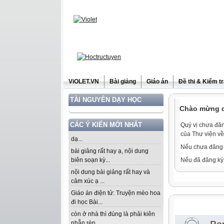
ViOLET.VN
Bài giảng
Giáo án
Đề thi & Kiểm t
TÀI NGUYÊN DẠY HỌC
Chào mừng qu
CÁC Ý KIẾN MỚI NHẤT
Quý vị chưa đăn
của Thư viện về
dạ...
Nếu chưa đăng 
bài giảng rất hay ạ, nội dung
biên soạn kỳ...
Nếu đã đăng ký 
nội dung bài giảng rất hay và
cảm xúc ạ ...
Giáo án điện tử: Truyện mèo hoa
đi học Bài...
còn ở nhà thì đúng là phải kiên
nhẫn rèn...