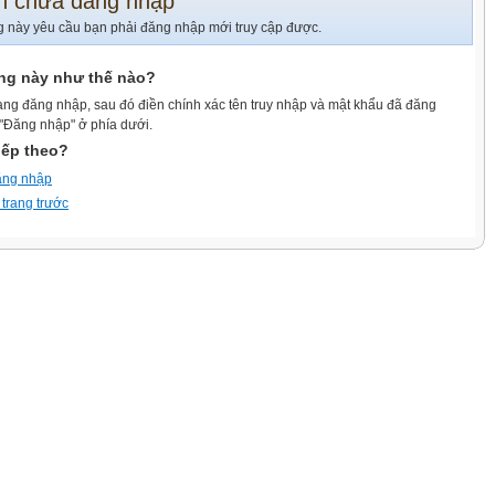
n chưa đăng nhập
g này yêu cầu bạn phải đăng nhập mới truy cập được.
ang này như thế nào?
ang đăng nhập, sau đó điền chính xác tên truy nhập và mật khẩu đã đăng
 "Đăng nhập" ở phía dưới.
iếp theo?
ăng nhập
 trang trước