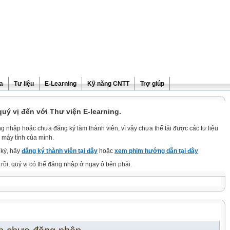
ra
Tư liệu
E-Learning
Kỹ năng CNTT
Trợ giúp
ý vị đến với Thư viện E-learning.
g nhập hoặc chưa đăng ký làm thành viên, vì vậy chưa thể tải được các tư liệu
 máy tính của mình.
ký, hãy
đăng ký thành viên tại đây
hoặc
xem phim hướng dẫn tại đây
rồi, quý vị có thể đăng nhập ở ngay ô bên phải.