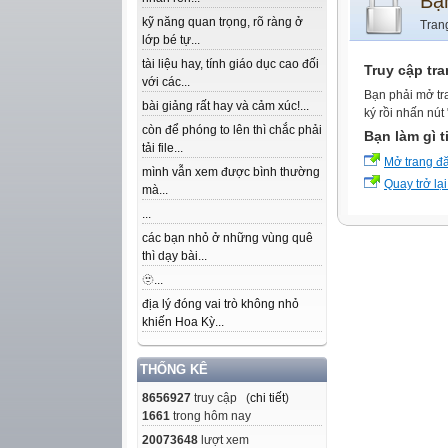
Bạ
kỹ năng quan trọng, rõ ràng ở
Tran
lớp bé tự...
tài liệu hay, tính giáo dục cao đối
Truy cập tr
với các...
Bạn phải mở tr
bài giảng rất hay và cảm xúc!...
ký rồi nhấn nút
còn để phóng to lên thì chắc phải
Bạn làm gì t
tải file...
Mở trang đ
mình vẫn xem được bình thường
Quay trở lại
mà...
...
các bạn nhỏ ở những vùng quê
thì dạy bài...
🫥...
địa lý đóng vai trò không nhỏ
khiến Hoa Kỳ...
THỐNG KÊ
8656927
truy cập (
chi tiết
)
1661
trong hôm nay
20073648
lượt xem