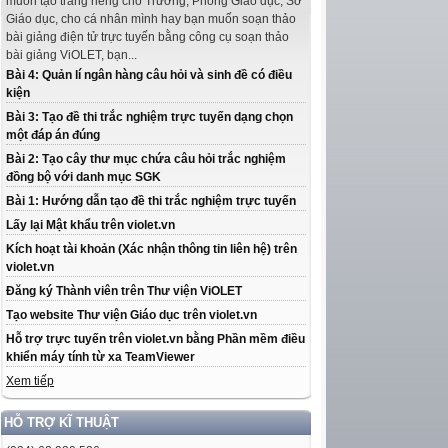
muốn tạo trang riêng cho Trường, Phòng Giáo dục, Sở
Giáo dục, cho cá nhân mình hay bạn muốn soạn thảo
bài giảng điện tử trực tuyến bằng công cụ soạn thảo
bài giảng ViOLET, bạn...
Bài 4: Quản lí ngân hàng câu hỏi và sinh đề có điều
kiện
Bài 3: Tạo đề thi trắc nghiệm trực tuyến dạng chọn
một đáp án đúng
Bài 2: Tạo cây thư mục chứa câu hỏi trắc nghiệm
đồng bộ với danh mục SGK
Bài 1: Hướng dẫn tạo đề thi trắc nghiệm trực tuyến
Lấy lại Mật khẩu trên violet.vn
Kích hoạt tài khoản (Xác nhận thông tin liên hệ) trên
violet.vn
Đăng ký Thành viên trên Thư viện ViOLET
Tạo website Thư viện Giáo dục trên violet.vn
Hỗ trợ trực tuyến trên violet.vn bằng Phần mềm điều
khiển máy tính từ xa TeamViewer
Xem tiếp
HỖ TRỢ KĨ THUẬT