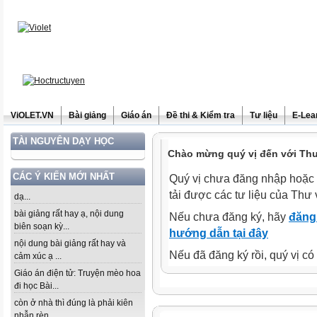
ViOLET.VN
Bài giảng
Giáo án
Đề thi & Kiểm tra
Tư liệu
E-Lea
TÀI NGUYÊN DẠY HỌC
Chào mừng quý vị đến với Thư 
CÁC Ý KIẾN MỚI NHẤT
Quý vị chưa đăng nhập hoặc 
tải được các tư liệu của Thư 
dạ...
bài giảng rất hay ạ, nội dung
Nếu chưa đăng ký, hãy
đăng 
biên soạn kỳ...
hướng dẫn tại đây
nội dung bài giảng rất hay và
Nếu đã đăng ký rồi, quý vị c
cảm xúc ạ ...
Giáo án điện tử: Truyện mèo hoa
đi học Bài...
còn ở nhà thì đúng là phải kiên
nhẫn rèn...