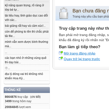
kỹ năng quan trọng, rõ ràng ở
lớp bé tự...
Bạn chưa đăng 
tài liệu hay, tính giáo dục cao đối
Trang này yêu cầu bạn phả
với các...
bài giảng rất hay và cảm xúc!...
Truy cập trang này như t
còn để phóng to lên thì chắc phải
Bạn phải mở trang đăng nhập, s
tải file...
khẩu đã đăng ký rồi nhấn nút "Đ
mình vẫn xem được bình thường
mà...
Bạn làm gì tiếp theo?
...
Mở trang đăng nhập
các bạn nhỏ ở những vùng quê
Quay trở lại trang trước
thì dạy bài...
🫥...
địa lý đóng vai trò không nhỏ
khiến Hoa Kỳ...
THỐNG KÊ
8664876
truy cập (
chi tiết
)
3499
trong hôm nay
20084845
lượt xem