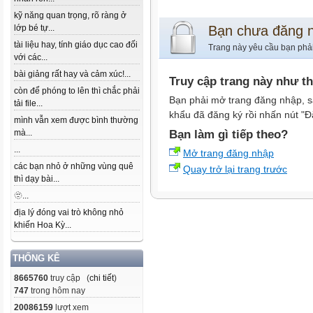
kỹ năng quan trọng, rõ ràng ở
lớp bé tự...
Bạn chưa đăng 
tài liệu hay, tính giáo dục cao đối
Trang này yêu cầu bạn phả
với các...
bài giảng rất hay và cảm xúc!...
Truy cập trang này như t
còn để phóng to lên thì chắc phải
Bạn phải mở trang đăng nhập, s
tải file...
khẩu đã đăng ký rồi nhấn nút "Đ
mình vẫn xem được bình thường
mà...
Bạn làm gì tiếp theo?
...
Mở trang đăng nhập
các bạn nhỏ ở những vùng quê
Quay trở lại trang trước
thì dạy bài...
🫥...
địa lý đóng vai trò không nhỏ
khiến Hoa Kỳ...
THỐNG KÊ
8665760
truy cập (
chi tiết
)
747
trong hôm nay
20086159
lượt xem