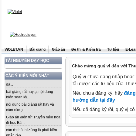
ViOLET.VN
Bài giảng
Giáo án
Đề thi & Kiểm tra
Tư liệu
E-Lea
TÀI NGUYÊN DẠY HỌC
Chào mừng quý vị đến với Thư 
CÁC Ý KIẾN MỚI NHẤT
Quý vị chưa đăng nhập hoặc 
tải được các tư liệu của Thư 
dạ...
bài giảng rất hay ạ, nội dung
Nếu chưa đăng ký, hãy
đăng 
biên soạn kỳ...
hướng dẫn tại đây
nội dung bài giảng rất hay và
Nếu đã đăng ký rồi, quý vị c
cảm xúc ạ ...
Giáo án điện tử: Truyện mèo hoa
đi học Bài...
còn ở nhà thì đúng là phải kiên
nhẫn rèn...