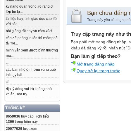
kỹ năng quan trọng, rõ ràng ở
lớp bé tự...
Bạn chưa đăng 
tài liệu hay, tính giáo dục cao đối
Trang này yêu cầu bạn phả
với các...
bài giảng rất hay và cảm xúc!...
Truy cập trang này như t
còn để phóng to lên thì chắc phải
Bạn phải mở trang đăng nhập, s
tải file...
khẩu đã đăng ký rồi nhấn nút "Đ
mình vẫn xem được bình thường
mà...
Bạn làm gì tiếp theo?
...
Mở trang đăng nhập
các bạn nhỏ ở những vùng quê
Quay trở lại trang trước
thì dạy bài...
🫥...
địa lý đóng vai trò không nhỏ
khiến Hoa Kỳ...
THỐNG KÊ
8659036
truy cập (
chi tiết
)
1366
trong hôm nay
20077029
lượt xem