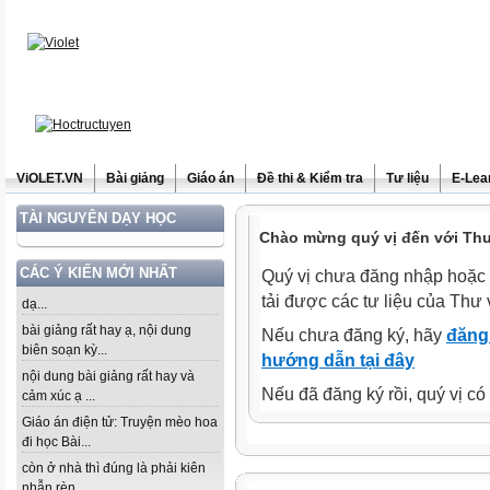
ViOLET.VN
Bài giảng
Giáo án
Đề thi & Kiểm tra
Tư liệu
E-Lea
TÀI NGUYÊN DẠY HỌC
Chào mừng quý vị đến với Thư 
CÁC Ý KIẾN MỚI NHẤT
Quý vị chưa đăng nhập hoặc 
tải được các tư liệu của Thư 
dạ...
bài giảng rất hay ạ, nội dung
Nếu chưa đăng ký, hãy
đăng 
biên soạn kỳ...
hướng dẫn tại đây
nội dung bài giảng rất hay và
Nếu đã đăng ký rồi, quý vị c
cảm xúc ạ ...
Giáo án điện tử: Truyện mèo hoa
đi học Bài...
còn ở nhà thì đúng là phải kiên
nhẫn rèn...