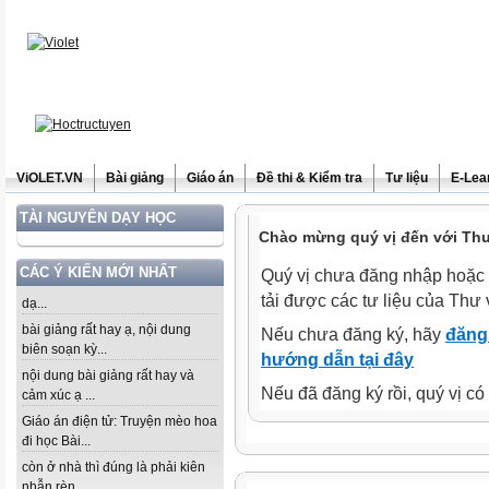
ViOLET.VN
Bài giảng
Giáo án
Đề thi & Kiểm tra
Tư liệu
E-Lea
TÀI NGUYÊN DẠY HỌC
Chào mừng quý vị đến với Thư 
CÁC Ý KIẾN MỚI NHẤT
Quý vị chưa đăng nhập hoặc 
tải được các tư liệu của Thư 
dạ...
bài giảng rất hay ạ, nội dung
Nếu chưa đăng ký, hãy
đăng 
biên soạn kỳ...
hướng dẫn tại đây
nội dung bài giảng rất hay và
Nếu đã đăng ký rồi, quý vị c
cảm xúc ạ ...
Giáo án điện tử: Truyện mèo hoa
đi học Bài...
còn ở nhà thì đúng là phải kiên
nhẫn rèn...