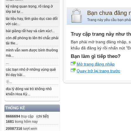
kỹ năng quan trọng, rõ ràng ở
lớp bé tự...
Bạn chưa đăng 
tài liệu hay, tính giáo dục cao đối
Trang này yêu cầu bạn phả
với các...
bài giảng rất hay và cảm xúc!...
Truy cập trang này như t
còn để phóng to lên thì chắc phải
Bạn phải mở trang đăng nhập, s
tải file...
khẩu đã đăng ký rồi nhấn nút "Đ
mình vẫn xem được bình thường
mà...
Bạn làm gì tiếp theo?
...
Mở trang đăng nhập
các bạn nhỏ ở những vùng quê
Quay trở lại trang trước
thì dạy bài...
🫥...
địa lý đóng vai trò không nhỏ
khiến Hoa Kỳ...
THỐNG KÊ
8666694
truy cập (
chi tiết
)
1681
trong hôm nay
20087316
lượt xem