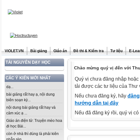
ViOLET.VN
Bài giảng
Giáo án
Đề thi & Kiểm tra
Tư liệu
E-Lea
TÀI NGUYÊN DẠY HỌC
Chào mừng quý vị đến với Thư 
CÁC Ý KIẾN MỚI NHẤT
Quý vị chưa đăng nhập hoặc 
tải được các tư liệu của Thư 
dạ...
bài giảng rất hay ạ, nội dung
Nếu chưa đăng ký, hãy
đăng 
biên soạn kỳ...
hướng dẫn tại đây
nội dung bài giảng rất hay và
Nếu đã đăng ký rồi, quý vị c
cảm xúc ạ ...
Giáo án điện tử: Truyện mèo hoa
đi học Bài...
còn ở nhà thì đúng là phải kiên
nhẫn rèn...