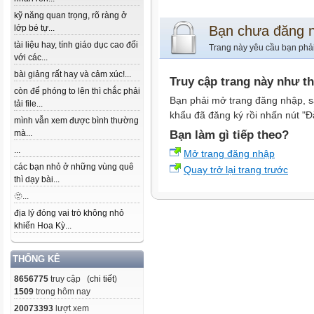
kỹ năng quan trọng, rõ ràng ở
lớp bé tự...
Bạn chưa đăng 
tài liệu hay, tính giáo dục cao đối
Trang này yêu cầu bạn phả
với các...
bài giảng rất hay và cảm xúc!...
Truy cập trang này như t
còn để phóng to lên thì chắc phải
Bạn phải mở trang đăng nhập, s
tải file...
khẩu đã đăng ký rồi nhấn nút "Đ
mình vẫn xem được bình thường
mà...
Bạn làm gì tiếp theo?
...
Mở trang đăng nhập
các bạn nhỏ ở những vùng quê
Quay trở lại trang trước
thì dạy bài...
🫥...
địa lý đóng vai trò không nhỏ
khiến Hoa Kỳ...
THỐNG KÊ
8656775
truy cập (
chi tiết
)
1509
trong hôm nay
20073393
lượt xem