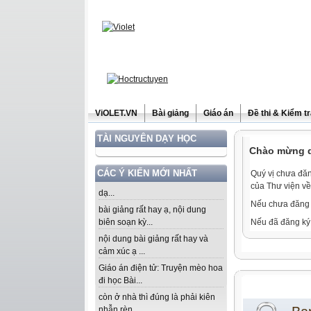
ViOLET.VN
Bài giảng
Giáo án
Đề thi & Kiểm t
TÀI NGUYÊN DẠY HỌC
Chào mừng qu
CÁC Ý KIẾN MỚI NHẤT
Quý vị chưa đăn
của Thư viện về
dạ...
Nếu chưa đăng 
bài giảng rất hay ạ, nội dung
biên soạn kỳ...
Nếu đã đăng ký 
nội dung bài giảng rất hay và
cảm xúc ạ ...
Giáo án điện tử: Truyện mèo hoa
đi học Bài...
còn ở nhà thì đúng là phải kiên
nhẫn rèn...