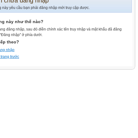
n chưa đăng nhập
g này yêu cầu bạn phải đăng nhập mới truy cập được.
ang này như thế nào?
ang đăng nhập, sau đó điền chính xác tên truy nhập và mật khẩu đã đăng
 "Đăng nhập" ở phía dưới.
iếp theo?
ăng nhập
 trang trước