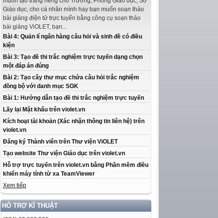
muốn tạo trang riêng cho Trường, Phòng Giáo dục, Sở
Giáo dục, cho cá nhân mình hay bạn muốn soạn thảo
bài giảng điện tử trực tuyến bằng công cụ soạn thảo
bài giảng ViOLET, bạn...
Bài 4: Quản lí ngân hàng câu hỏi và sinh đề có điều
kiện
Bài 3: Tạo đề thi trắc nghiệm trực tuyến dạng chọn
một đáp án đúng
Bài 2: Tạo cây thư mục chứa câu hỏi trắc nghiệm
đồng bộ với danh mục SGK
Bài 1: Hướng dẫn tạo đề thi trắc nghiệm trực tuyến
Lấy lại Mật khẩu trên violet.vn
Kích hoạt tài khoản (Xác nhận thông tin liên hệ) trên
violet.vn
Đăng ký Thành viên trên Thư viện ViOLET
Tạo website Thư viện Giáo dục trên violet.vn
Hỗ trợ trực tuyến trên violet.vn bằng Phần mềm điều
khiển máy tính từ xa TeamViewer
Xem tiếp
HỖ TRỢ KĨ THUẬT