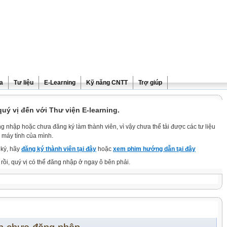
ra
Tư liệu
E-Learning
Kỹ năng CNTT
Trợ giúp
ý vị đến với Thư viện E-learning.
g nhập hoặc chưa đăng ký làm thành viên, vì vậy chưa thể tải được các tư liệu
 máy tính của mình.
ký, hãy
đăng ký thành viên tại đây
hoặc
xem phim hướng dẫn tại đây
rồi, quý vị có thể đăng nhập ở ngay ô bên phải.