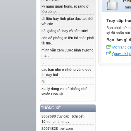
Bạ
kỹ năng quan trọng, rõ ràng ở
Tran
lớp bé tự...
tài liệu hay, tính giáo dục cao đối
Truy cập tr
với các...
Bạn phải mở tr
bài giảng rất hay và cảm xúc!...
ký rồi nhấn nút
còn để phóng to lên thì chắc phải
Bạn làm gì t
tải file...
Mở trang đ
mình vẫn xem được bình thường
Quay trở lại
mà...
...
các bạn nhỏ ở những vùng quê
thì dạy bài...
🫥...
địa lý đóng vai trò không nhỏ
khiến Hoa Kỳ...
THỐNG KÊ
8657680
truy cập (
chi tiết
)
10
trong hôm nay
20074828
lượt xem