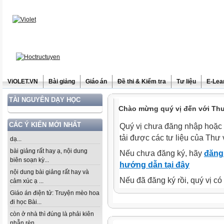
ViOLET.VN
Bài giảng
Giáo án
Đề thi & Kiểm tra
Tư liệu
E-Lea
TÀI NGUYÊN DẠY HỌC
Chào mừng quý vị đến với Thư 
CÁC Ý KIẾN MỚI NHẤT
Quý vị chưa đăng nhập hoặc 
tải được các tư liệu của Thư 
dạ...
bài giảng rất hay ạ, nội dung
Nếu chưa đăng ký, hãy
đăng 
biên soạn kỳ...
hướng dẫn tại đây
nội dung bài giảng rất hay và
Nếu đã đăng ký rồi, quý vị c
cảm xúc ạ ...
Giáo án điện tử: Truyện mèo hoa
đi học Bài...
còn ở nhà thì đúng là phải kiên
nhẫn rèn...