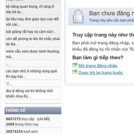
kỹ năng quan trọng, rõ ràng ở
lớp bé tự...
Bạn chưa đăng 
tài liệu hay, tính giáo dục cao đối
Trang này yêu cầu bạn phả
với các...
bài giảng rất hay và cảm xúc!...
Truy cập trang này như t
còn để phóng to lên thì chắc phải
Bạn phải mở trang đăng nhập, s
tải file...
khẩu đã đăng ký rồi nhấn nút "Đ
mình vẫn xem được bình thường
mà...
Bạn làm gì tiếp theo?
...
Mở trang đăng nhập
các bạn nhỏ ở những vùng quê
Quay trở lại trang trước
thì dạy bài...
🫥...
địa lý đóng vai trò không nhỏ
khiến Hoa Kỳ...
THỐNG KÊ
8657275
truy cập (
chi tiết
)
2009
trong hôm nay
20074154
lượt xem