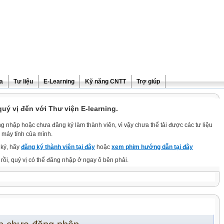
ra
Tư liệu
E-Learning
Kỹ năng CNTT
Trợ giúp
ý vị đến với Thư viện E-learning.
g nhập hoặc chưa đăng ký làm thành viên, vì vậy chưa thể tải được các tư liệu
 máy tính của mình.
ký, hãy
đăng ký thành viên tại đây
hoặc
xem phim hướng dẫn tại đây
rồi, quý vị có thể đăng nhập ở ngay ô bên phải.