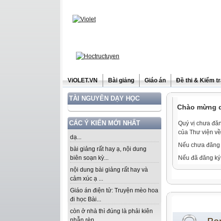
ViOLET.VN
Bài giảng
Giáo án
Đề thi & Kiểm t
TÀI NGUYÊN DẠY HỌC
Chào mừng qu
CÁC Ý KIẾN MỚI NHẤT
Quý vị chưa đăn
của Thư viện về
dạ...
Nếu chưa đăng 
bài giảng rất hay ạ, nội dung
biên soạn kỳ...
Nếu đã đăng ký 
nội dung bài giảng rất hay và
cảm xúc ạ ...
Giáo án điện tử: Truyện mèo hoa
đi học Bài...
còn ở nhà thì đúng là phải kiên
nhẫn rèn...