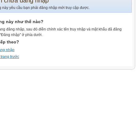
n chưa đăng nhập
g này yêu cầu bạn phải đăng nhập mới truy cập được.
ang này như thế nào?
ang đăng nhập, sau đó điền chính xác tên truy nhập và mật khẩu đã đăng
 "Đăng nhập" ở phía dưới.
iếp theo?
ăng nhập
 trang trước