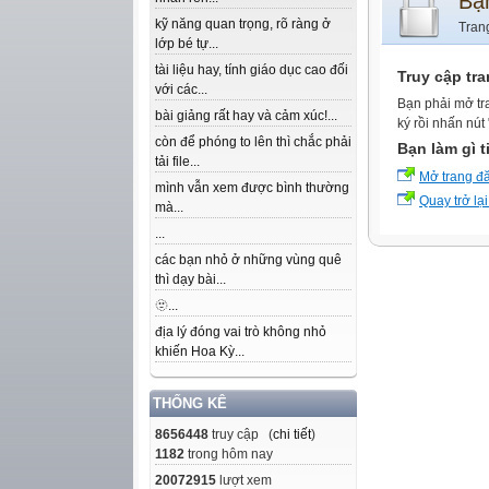
Bạ
kỹ năng quan trọng, rõ ràng ở
Tran
lớp bé tự...
tài liệu hay, tính giáo dục cao đối
Truy cập tr
với các...
Bạn phải mở tr
bài giảng rất hay và cảm xúc!...
ký rồi nhấn nút
còn để phóng to lên thì chắc phải
Bạn làm gì t
tải file...
Mở trang đ
mình vẫn xem được bình thường
Quay trở lại
mà...
...
các bạn nhỏ ở những vùng quê
thì dạy bài...
🫥...
địa lý đóng vai trò không nhỏ
khiến Hoa Kỳ...
THỐNG KÊ
8656448
truy cập (
chi tiết
)
1182
trong hôm nay
20072915
lượt xem