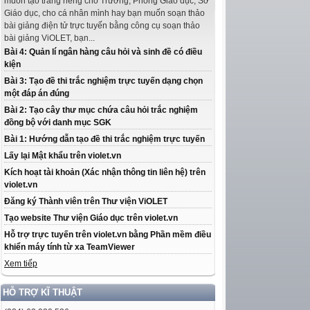
muốn tạo trang riêng cho Trường, Phòng Giáo dục, Sở
Giáo dục, cho cá nhân mình hay bạn muốn soạn thảo
bài giảng điện tử trực tuyến bằng công cụ soạn thảo
bài giảng ViOLET, bạn...
Bài 4: Quản lí ngân hàng câu hỏi và sinh đề có điều
kiện
Bài 3: Tạo đề thi trắc nghiệm trực tuyến dạng chọn
một đáp án đúng
Bài 2: Tạo cây thư mục chứa câu hỏi trắc nghiệm
đồng bộ với danh mục SGK
Bài 1: Hướng dẫn tạo đề thi trắc nghiệm trực tuyến
Lấy lại Mật khẩu trên violet.vn
Kích hoạt tài khoản (Xác nhận thông tin liên hệ) trên
violet.vn
Đăng ký Thành viên trên Thư viện ViOLET
Tạo website Thư viện Giáo dục trên violet.vn
Hỗ trợ trực tuyến trên violet.vn bằng Phần mềm điều
khiển máy tính từ xa TeamViewer
Xem tiếp
HỖ TRỢ KĨ THUẬT