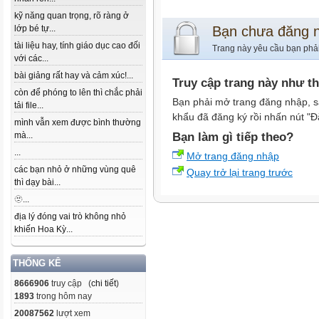
kỹ năng quan trọng, rõ ràng ở
lớp bé tự...
Bạn chưa đăng 
tài liệu hay, tính giáo dục cao đối
Trang này yêu cầu bạn phả
với các...
bài giảng rất hay và cảm xúc!...
Truy cập trang này như t
còn để phóng to lên thì chắc phải
Bạn phải mở trang đăng nhập, s
tải file...
khẩu đã đăng ký rồi nhấn nút "Đ
mình vẫn xem được bình thường
mà...
Bạn làm gì tiếp theo?
...
Mở trang đăng nhập
các bạn nhỏ ở những vùng quê
Quay trở lại trang trước
thì dạy bài...
🫥...
địa lý đóng vai trò không nhỏ
khiến Hoa Kỳ...
THỐNG KÊ
8666906
truy cập (
chi tiết
)
1893
trong hôm nay
20087562
lượt xem