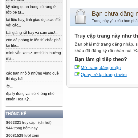
kỹ năng quan trọng, rõ ràng ở
lớp bé tự...
Bạn chưa đăng 
tài liệu hay, tính giáo dục cao đối
Trang này yêu cầu bạn phả
với các...
bài giảng rất hay và cảm xúc!...
Truy cập trang này như t
còn để phóng to lên thì chắc phải
Bạn phải mở trang đăng nhập, s
tải file...
khẩu đã đăng ký rồi nhấn nút "Đ
mình vẫn xem được bình thường
mà...
Bạn làm gì tiếp theo?
...
Mở trang đăng nhập
các bạn nhỏ ở những vùng quê
Quay trở lại trang trước
thì dạy bài...
🫥...
địa lý đóng vai trò không nhỏ
khiến Hoa Kỳ...
THỐNG KÊ
8662321
truy cập (
chi tiết
)
944
trong hôm nay
20081529
lượt xem