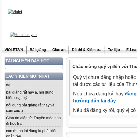
ViOLET.VN
Bài giảng
Giáo án
Đề thi & Kiểm tra
Tư liệu
E-Lea
TÀI NGUYÊN DẠY HỌC
Chào mừng quý vị đến với Thư 
CÁC Ý KIẾN MỚI NHẤT
Quý vị chưa đăng nhập hoặc 
tải được các tư liệu của Thư 
dạ...
bài giảng rất hay ạ, nội dung
Nếu chưa đăng ký, hãy
đăng 
biên soạn kỳ...
hướng dẫn tại đây
nội dung bài giảng rất hay và
Nếu đã đăng ký rồi, quý vị c
cảm xúc ạ ...
Giáo án điện tử: Truyện mèo hoa
đi học Bài...
còn ở nhà thì đúng là phải kiên
nhẫn rèn...