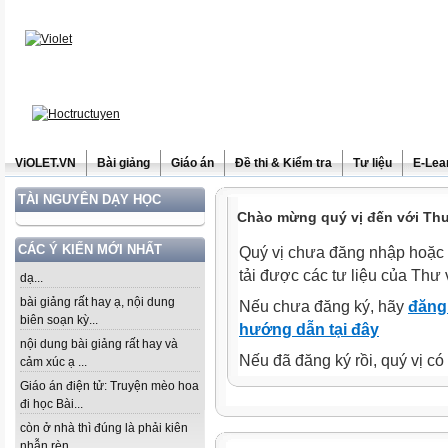
ViOLET.VN
Bài giảng
Giáo án
Đề thi & Kiểm tra
Tư liệu
E-Lea
TÀI NGUYÊN DẠY HỌC
Chào mừng quý vị đến với Thư 
CÁC Ý KIẾN MỚI NHẤT
Quý vị chưa đăng nhập hoặc 
tải được các tư liệu của Thư 
dạ...
bài giảng rất hay ạ, nội dung
Nếu chưa đăng ký, hãy
đăng 
biên soạn kỳ...
hướng dẫn tại đây
nội dung bài giảng rất hay và
Nếu đã đăng ký rồi, quý vị c
cảm xúc ạ ...
Giáo án điện tử: Truyện mèo hoa
đi học Bài...
còn ở nhà thì đúng là phải kiên
nhẫn rèn...