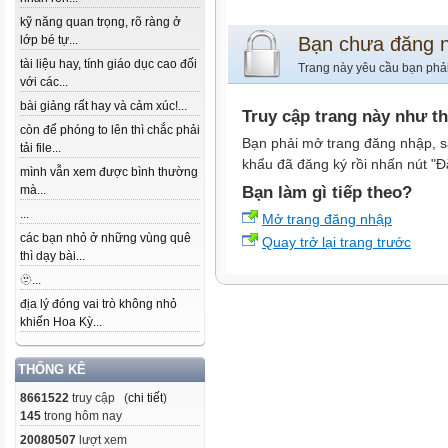
kỹ năng quan trọng, rõ ràng ở
lớp bé tự...
Bạn chưa đăng 
tài liệu hay, tính giáo dục cao đối
Trang này yêu cầu bạn phả
với các...
bài giảng rất hay và cảm xúc!...
Truy cập trang này như t
còn để phóng to lên thì chắc phải
Bạn phải mở trang đăng nhập, s
tải file...
khẩu đã đăng ký rồi nhấn nút "Đ
mình vẫn xem được bình thường
mà...
Bạn làm gì tiếp theo?
...
Mở trang đăng nhập
các bạn nhỏ ở những vùng quê
Quay trở lại trang trước
thì dạy bài...
🫥...
địa lý đóng vai trò không nhỏ
khiến Hoa Kỳ...
THỐNG KÊ
8661522
truy cập (
chi tiết
)
145
trong hôm nay
20080507
lượt xem