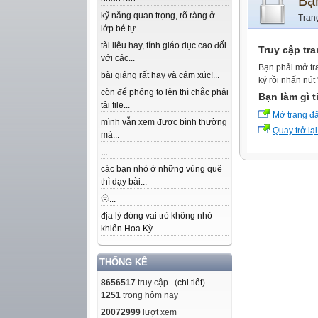
Bạ
kỹ năng quan trọng, rõ ràng ở
Tran
lớp bé tự...
tài liệu hay, tính giáo dục cao đối
Truy cập tr
với các...
Bạn phải mở tr
bài giảng rất hay và cảm xúc!...
ký rồi nhấn nút
còn để phóng to lên thì chắc phải
Bạn làm gì t
tải file...
Mở trang đ
mình vẫn xem được bình thường
Quay trở lại
mà...
...
các bạn nhỏ ở những vùng quê
thì dạy bài...
🫥...
địa lý đóng vai trò không nhỏ
khiến Hoa Kỳ...
THỐNG KÊ
8656517
truy cập (
chi tiết
)
1251
trong hôm nay
20072999
lượt xem