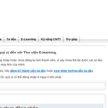
ra
Tư liệu
E-Learning
Kỹ năng CNTT
Trợ giúp
ý vị đến với Thư viện E-learning.
g nhập hoặc chưa đăng ký làm thành viên, vì vậy chưa thể tải được các tư liệu
 máy tính của mình.
ký, hãy
đăng ký thành viên tại đây
hoặc
xem phim hướng dẫn tại đây
rồi, quý vị có thể đăng nhập ở ngay ô bên phải.