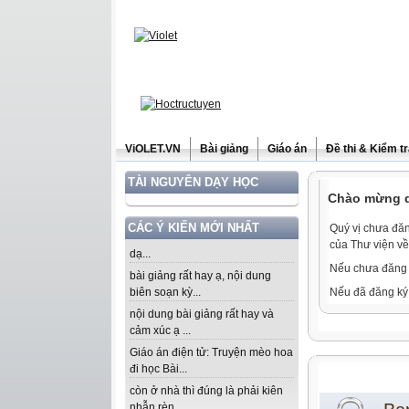
ViOLET.VN
Bài giảng
Giáo án
Đề thi & Kiểm t
TÀI NGUYÊN DẠY HỌC
Chào mừng qu
CÁC Ý KIẾN MỚI NHẤT
Quý vị chưa đăn
của Thư viện về
dạ...
Nếu chưa đăng 
bài giảng rất hay ạ, nội dung
biên soạn kỳ...
Nếu đã đăng ký 
nội dung bài giảng rất hay và
cảm xúc ạ ...
Giáo án điện tử: Truyện mèo hoa
đi học Bài...
còn ở nhà thì đúng là phải kiên
nhẫn rèn...