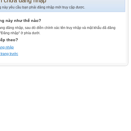
n chưa đăng nhập
g này yêu cầu bạn phải đăng nhập mới truy cập được.
ang này như thế nào?
ang đăng nhập, sau đó điền chính xác tên truy nhập và mật khẩu đã đăng
 "Đăng nhập" ở phía dưới.
iếp theo?
ăng nhập
 trang trước