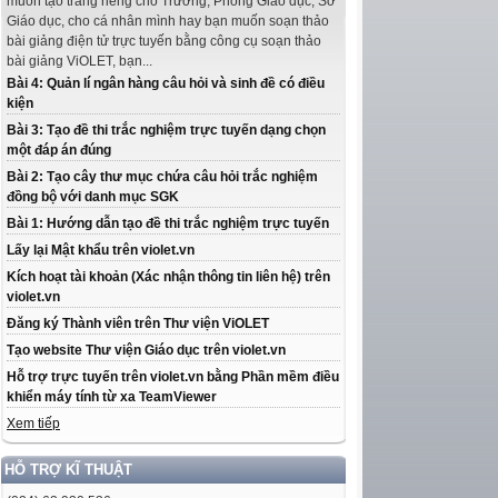
muốn tạo trang riêng cho Trường, Phòng Giáo dục, Sở
Giáo dục, cho cá nhân mình hay bạn muốn soạn thảo
bài giảng điện tử trực tuyến bằng công cụ soạn thảo
bài giảng ViOLET, bạn...
Bài 4: Quản lí ngân hàng câu hỏi và sinh đề có điều
kiện
Bài 3: Tạo đề thi trắc nghiệm trực tuyến dạng chọn
một đáp án đúng
Bài 2: Tạo cây thư mục chứa câu hỏi trắc nghiệm
đồng bộ với danh mục SGK
Bài 1: Hướng dẫn tạo đề thi trắc nghiệm trực tuyến
Lấy lại Mật khẩu trên violet.vn
Kích hoạt tài khoản (Xác nhận thông tin liên hệ) trên
violet.vn
Đăng ký Thành viên trên Thư viện ViOLET
Tạo website Thư viện Giáo dục trên violet.vn
Hỗ trợ trực tuyến trên violet.vn bằng Phần mềm điều
khiển máy tính từ xa TeamViewer
Xem tiếp
HỖ TRỢ KĨ THUẬT