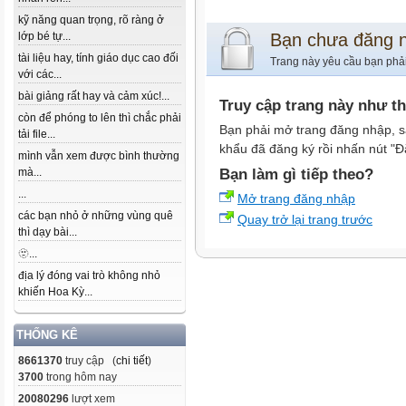
kỹ năng quan trọng, rõ ràng ở
lớp bé tự...
Bạn chưa đăng 
tài liệu hay, tính giáo dục cao đối
Trang này yêu cầu bạn phả
với các...
bài giảng rất hay và cảm xúc!...
Truy cập trang này như t
còn để phóng to lên thì chắc phải
Bạn phải mở trang đăng nhập, s
tải file...
khẩu đã đăng ký rồi nhấn nút "Đ
mình vẫn xem được bình thường
mà...
Bạn làm gì tiếp theo?
...
Mở trang đăng nhập
các bạn nhỏ ở những vùng quê
Quay trở lại trang trước
thì dạy bài...
🫥...
địa lý đóng vai trò không nhỏ
khiến Hoa Kỳ...
THỐNG KÊ
8661370
truy cập (
chi tiết
)
3700
trong hôm nay
20080296
lượt xem