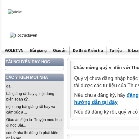
ViOLET.VN
Bài giảng
Giáo án
Đề thi & Kiểm tra
Tư liệu
E-Lea
TÀI NGUYÊN DẠY HỌC
Chào mừng quý vị đến với Thư 
CÁC Ý KIẾN MỚI NHẤT
Quý vị chưa đăng nhập hoặc 
tải được các tư liệu của Thư 
dạ...
bài giảng rất hay ạ, nội dung
Nếu chưa đăng ký, hãy
đăng 
biên soạn kỳ...
hướng dẫn tại đây
nội dung bài giảng rất hay và
Nếu đã đăng ký rồi, quý vị c
cảm xúc ạ ...
Giáo án điện tử: Truyện mèo hoa
đi học Bài...
còn ở nhà thì đúng là phải kiên
nhẫn rèn...