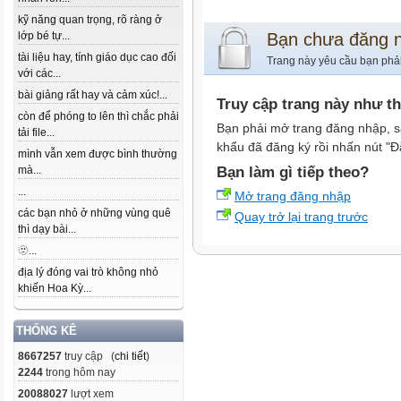
kỹ năng quan trọng, rõ ràng ở
lớp bé tự...
Bạn chưa đăng 
tài liệu hay, tính giáo dục cao đối
Trang này yêu cầu bạn phả
với các...
bài giảng rất hay và cảm xúc!...
Truy cập trang này như t
còn để phóng to lên thì chắc phải
Bạn phải mở trang đăng nhập, s
tải file...
khẩu đã đăng ký rồi nhấn nút "Đ
mình vẫn xem được bình thường
mà...
Bạn làm gì tiếp theo?
...
Mở trang đăng nhập
các bạn nhỏ ở những vùng quê
Quay trở lại trang trước
thì dạy bài...
🫥...
địa lý đóng vai trò không nhỏ
khiến Hoa Kỳ...
THỐNG KÊ
8667257
truy cập (
chi tiết
)
2244
trong hôm nay
20088027
lượt xem