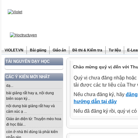
ViOLET.VN
Bài giảng
Giáo án
Đề thi & Kiểm tra
Tư liệu
E-Lea
TÀI NGUYÊN DẠY HỌC
Chào mừng quý vị đến với Thư 
CÁC Ý KIẾN MỚI NHẤT
Quý vị chưa đăng nhập hoặc 
tải được các tư liệu của Thư 
dạ...
bài giảng rất hay ạ, nội dung
Nếu chưa đăng ký, hãy
đăng 
biên soạn kỳ...
hướng dẫn tại đây
nội dung bài giảng rất hay và
Nếu đã đăng ký rồi, quý vị c
cảm xúc ạ ...
Giáo án điện tử: Truyện mèo hoa
đi học Bài...
còn ở nhà thì đúng là phải kiên
nhẫn rèn...