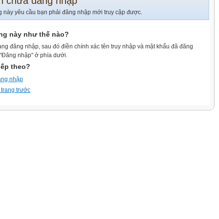
n chưa đăng nhập
g này yêu cầu bạn phải đăng nhập mới truy cập được.
ang này như thế nào?
ang đăng nhập, sau đó điền chính xác tên truy nhập và mật khẩu đã đăng
 "Đăng nhập" ở phía dưới.
iếp theo?
ăng nhập
 trang trước