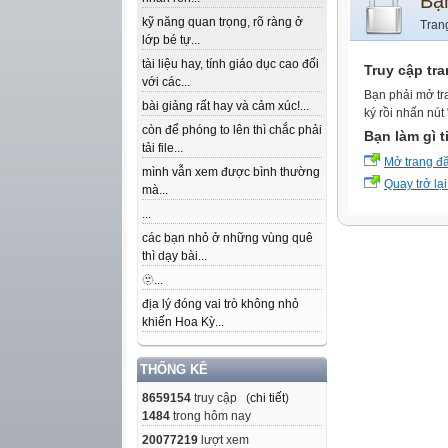
Bạ
kỹ năng quan trọng, rõ ràng ở
Tran
lớp bé tự...
tài liệu hay, tính giáo dục cao đối
Truy cập tr
với các...
Bạn phải mở tr
bài giảng rất hay và cảm xúc!...
ký rồi nhấn nút
còn để phóng to lên thì chắc phải
Bạn làm gì t
tải file...
Mở trang đ
mình vẫn xem được bình thường
Quay trở lại
mà...
...
các bạn nhỏ ở những vùng quê
thì dạy bài...
🫥...
địa lý đóng vai trò không nhỏ
khiến Hoa Kỳ...
THỐNG KÊ
8659154
truy cập (
chi tiết
)
1484
trong hôm nay
20077219
lượt xem