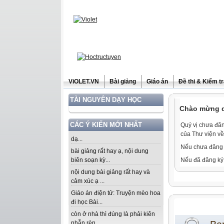
ViOLET.VN
Bài giảng
Giáo án
Đề thi & Kiểm t
TÀI NGUYÊN DẠY HỌC
Chào mừng qu
CÁC Ý KIẾN MỚI NHẤT
Quý vị chưa đăn
của Thư viện về
dạ...
Nếu chưa đăng 
bài giảng rất hay ạ, nội dung
biên soạn kỳ...
Nếu đã đăng ký 
nội dung bài giảng rất hay và
cảm xúc ạ ...
Giáo án điện tử: Truyện mèo hoa
đi học Bài...
còn ở nhà thì đúng là phải kiên
nhẫn rèn...