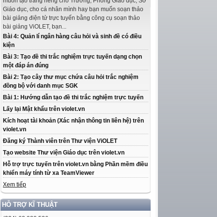
muốn tạo trang riêng cho Trường, Phòng Giáo dục, Sở
Giáo dục, cho cá nhân mình hay bạn muốn soạn thảo
bài giảng điện tử trực tuyến bằng công cụ soạn thảo
bài giảng ViOLET, bạn...
Bài 4: Quản lí ngân hàng câu hỏi và sinh đề có điều
kiện
Bài 3: Tạo đề thi trắc nghiệm trực tuyến dạng chọn
một đáp án đúng
Bài 2: Tạo cây thư mục chứa câu hỏi trắc nghiệm
đồng bộ với danh mục SGK
Bài 1: Hướng dẫn tạo đề thi trắc nghiệm trực tuyến
Lấy lại Mật khẩu trên violet.vn
Kích hoạt tài khoản (Xác nhận thông tin liên hệ) trên
violet.vn
Đăng ký Thành viên trên Thư viện ViOLET
Tạo website Thư viện Giáo dục trên violet.vn
Hỗ trợ trực tuyến trên violet.vn bằng Phần mềm điều
khiển máy tính từ xa TeamViewer
Xem tiếp
HỖ TRỢ KĨ THUẬT