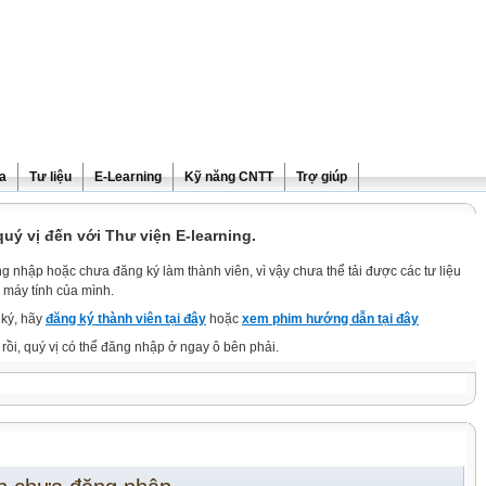
ra
Tư liệu
E-Learning
Kỹ năng CNTT
Trợ giúp
ý vị đến với Thư viện E-learning.
g nhập hoặc chưa đăng ký làm thành viên, vì vậy chưa thể tải được các tư liệu
 máy tính của mình.
ký, hãy
đăng ký thành viên tại đây
hoặc
xem phim hướng dẫn tại đây
rồi, quý vị có thể đăng nhập ở ngay ô bên phải.