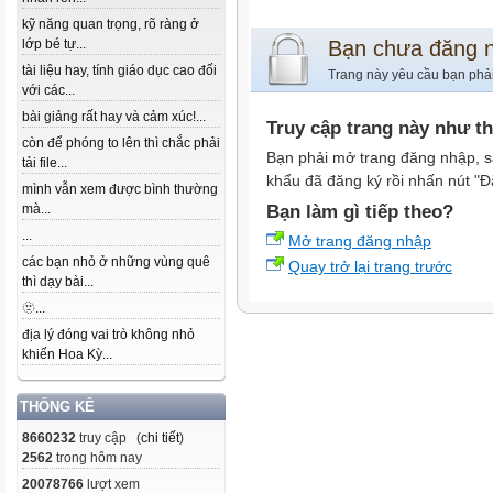
kỹ năng quan trọng, rõ ràng ở
lớp bé tự...
Bạn chưa đăng 
tài liệu hay, tính giáo dục cao đối
Trang này yêu cầu bạn phả
với các...
bài giảng rất hay và cảm xúc!...
Truy cập trang này như t
còn để phóng to lên thì chắc phải
Bạn phải mở trang đăng nhập, s
tải file...
khẩu đã đăng ký rồi nhấn nút "Đ
mình vẫn xem được bình thường
mà...
Bạn làm gì tiếp theo?
...
Mở trang đăng nhập
các bạn nhỏ ở những vùng quê
Quay trở lại trang trước
thì dạy bài...
🫥...
địa lý đóng vai trò không nhỏ
khiến Hoa Kỳ...
THỐNG KÊ
8660232
truy cập (
chi tiết
)
2562
trong hôm nay
20078766
lượt xem