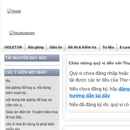
ViOLET.VN
Bài giảng
Giáo án
Đề thi & Kiểm tra
Tư liệu
E-Lea
TÀI NGUYÊN DẠY HỌC
Chào mừng quý vị đến với Thư 
CÁC Ý KIẾN MỚI NHẤT
Quý vị chưa đăng nhập hoặc 
tải được các tư liệu của Thư 
dạ...
bài giảng rất hay ạ, nội dung
Nếu chưa đăng ký, hãy
đăng 
biên soạn kỳ...
hướng dẫn tại đây
nội dung bài giảng rất hay và
Nếu đã đăng ký rồi, quý vị c
cảm xúc ạ ...
Giáo án điện tử: Truyện mèo hoa
đi học Bài...
còn ở nhà thì đúng là phải kiên
nhẫn rèn...