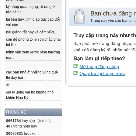
kỹ năng quan trọng, rõ ràng ở
lớp bé tự...
Bạn chưa đăng 
tài liệu hay, tính giáo dục cao đối
Trang này yêu cầu bạn phả
với các...
bài giảng rất hay và cảm xúc!...
Truy cập trang này như t
còn để phóng to lên thì chắc phải
Bạn phải mở trang đăng nhập, s
tải file...
khẩu đã đăng ký rồi nhấn nút "Đ
mình vẫn xem được bình thường
mà...
Bạn làm gì tiếp theo?
...
Mở trang đăng nhập
các bạn nhỏ ở những vùng quê
Quay trở lại trang trước
thì dạy bài...
🫥...
địa lý đóng vai trò không nhỏ
khiến Hoa Kỳ...
THỐNG KÊ
8661784
truy cập (
chi tiết
)
407
trong hôm nay
20080831
lượt xem