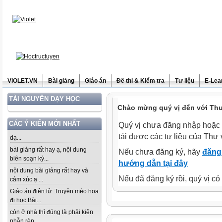
ViOLET.VN
Bài giảng
Giáo án
Đề thi & Kiểm tra
Tư liệu
E-Lea
TÀI NGUYÊN DẠY HỌC
Chào mừng quý vị đến với Thư 
CÁC Ý KIẾN MỚI NHẤT
Quý vị chưa đăng nhập hoặc 
tải được các tư liệu của Thư 
dạ...
bài giảng rất hay ạ, nội dung
Nếu chưa đăng ký, hãy
đăng 
biên soạn kỳ...
hướng dẫn tại đây
nội dung bài giảng rất hay và
Nếu đã đăng ký rồi, quý vị c
cảm xúc ạ ...
Giáo án điện tử: Truyện mèo hoa
đi học Bài...
còn ở nhà thì đúng là phải kiên
nhẫn rèn...