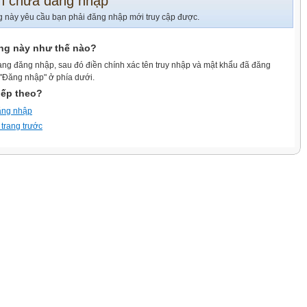
n chưa đăng nhập
g này yêu cầu bạn phải đăng nhập mới truy cập được.
ang này như thế nào?
ang đăng nhập, sau đó điền chính xác tên truy nhập và mật khẩu đã đăng
 "Đăng nhập" ở phía dưới.
iếp theo?
ăng nhập
 trang trước