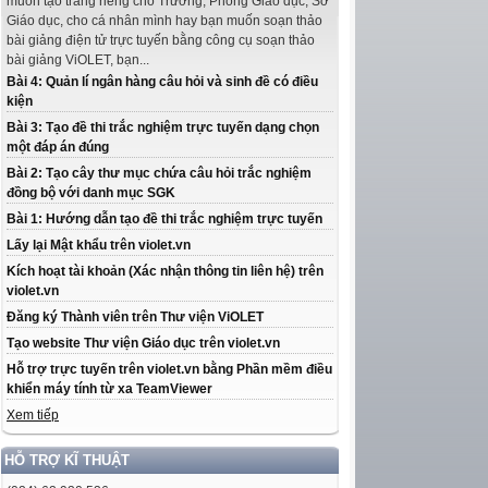
muốn tạo trang riêng cho Trường, Phòng Giáo dục, Sở
Giáo dục, cho cá nhân mình hay bạn muốn soạn thảo
bài giảng điện tử trực tuyến bằng công cụ soạn thảo
bài giảng ViOLET, bạn...
Bài 4: Quản lí ngân hàng câu hỏi và sinh đề có điều
kiện
Bài 3: Tạo đề thi trắc nghiệm trực tuyến dạng chọn
một đáp án đúng
Bài 2: Tạo cây thư mục chứa câu hỏi trắc nghiệm
đồng bộ với danh mục SGK
Bài 1: Hướng dẫn tạo đề thi trắc nghiệm trực tuyến
Lấy lại Mật khẩu trên violet.vn
Kích hoạt tài khoản (Xác nhận thông tin liên hệ) trên
violet.vn
Đăng ký Thành viên trên Thư viện ViOLET
Tạo website Thư viện Giáo dục trên violet.vn
Hỗ trợ trực tuyến trên violet.vn bằng Phần mềm điều
khiển máy tính từ xa TeamViewer
Xem tiếp
HỖ TRỢ KĨ THUẬT