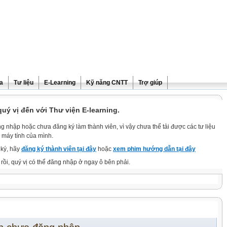
ra
Tư liệu
E-Learning
Kỹ năng CNTT
Trợ giúp
ý vị đến với Thư viện E-learning.
g nhập hoặc chưa đăng ký làm thành viên, vì vậy chưa thể tải được các tư liệu
 máy tính của mình.
ký, hãy
đăng ký thành viên tại đây
hoặc
xem phim hướng dẫn tại đây
rồi, quý vị có thể đăng nhập ở ngay ô bên phải.