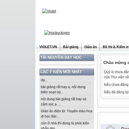
ViOLET.VN
Bài giảng
Giáo án
Đề thi & Kiểm t
TÀI NGUYÊN DẠY HỌC
Chào mừng qu
CÁC Ý KIẾN MỚI NHẤT
Quý vị chưa đăn
của Thư viện về
dạ...
Nếu chưa đăng 
bài giảng rất hay ạ, nội dung
biên soạn kỳ...
Nếu đã đăng ký 
nội dung bài giảng rất hay và
cảm xúc ạ ...
Giáo án điện tử: Truyện mèo hoa
đi học Bài...
còn ở nhà thì đúng là phải kiên
nhẫn rèn...