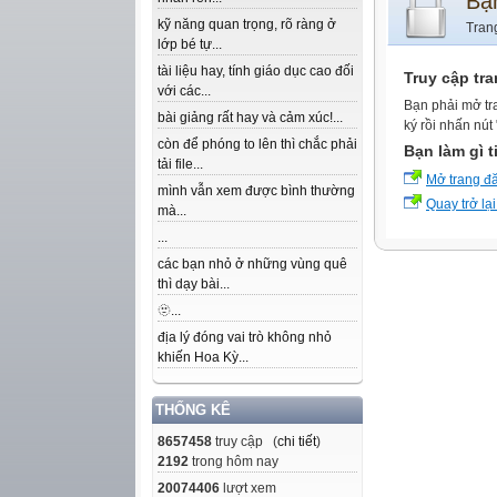
Bạ
kỹ năng quan trọng, rõ ràng ở
Tran
lớp bé tự...
tài liệu hay, tính giáo dục cao đối
Truy cập tr
với các...
Bạn phải mở tr
bài giảng rất hay và cảm xúc!...
ký rồi nhấn nút
còn để phóng to lên thì chắc phải
Bạn làm gì t
tải file...
Mở trang đ
mình vẫn xem được bình thường
Quay trở lại
mà...
...
các bạn nhỏ ở những vùng quê
thì dạy bài...
🫥...
địa lý đóng vai trò không nhỏ
khiến Hoa Kỳ...
THỐNG KÊ
8657458
truy cập (
chi tiết
)
2192
trong hôm nay
20074406
lượt xem