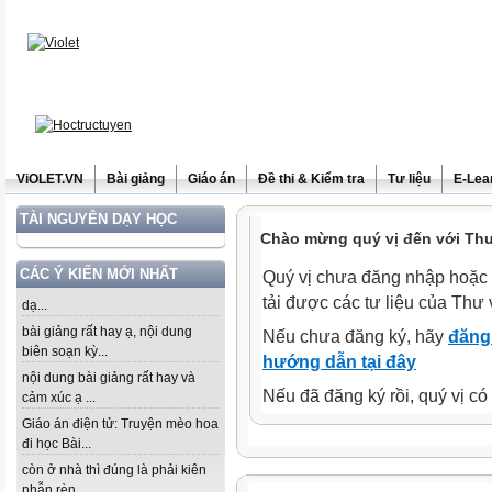
ViOLET.VN
Bài giảng
Giáo án
Đề thi & Kiểm tra
Tư liệu
E-Lea
TÀI NGUYÊN DẠY HỌC
Chào mừng quý vị đến với Thư 
CÁC Ý KIẾN MỚI NHẤT
Quý vị chưa đăng nhập hoặc 
tải được các tư liệu của Thư 
dạ...
bài giảng rất hay ạ, nội dung
Nếu chưa đăng ký, hãy
đăng 
biên soạn kỳ...
hướng dẫn tại đây
nội dung bài giảng rất hay và
Nếu đã đăng ký rồi, quý vị c
cảm xúc ạ ...
Giáo án điện tử: Truyện mèo hoa
đi học Bài...
còn ở nhà thì đúng là phải kiên
nhẫn rèn...