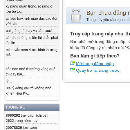
kỹ năng quan trọng, rõ ràng ở
lớp bé tự...
Bạn chưa đăng 
tài liệu hay, tính giáo dục cao đối
Trang này yêu cầu bạn phả
với các...
bài giảng rất hay và cảm xúc!...
Truy cập trang này như t
còn để phóng to lên thì chắc phải
Bạn phải mở trang đăng nhập, s
tải file...
khẩu đã đăng ký rồi nhấn nút "Đ
mình vẫn xem được bình thường
mà...
Bạn làm gì tiếp theo?
...
Mở trang đăng nhập
các bạn nhỏ ở những vùng quê
Quay trở lại trang trước
thì dạy bài...
🫥...
địa lý đóng vai trò không nhỏ
khiến Hoa Kỳ...
THỐNG KÊ
8660292
truy cập (
chi tiết
)
2622
trong hôm nay
20078839
lượt xem