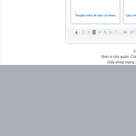
Truyện mèo đi câu cá mnct
Câu ch
...
1
2
3
4
5
6
7
66
67
©
Đơn vị chủ quản: Cô
Giấy phép mạng 