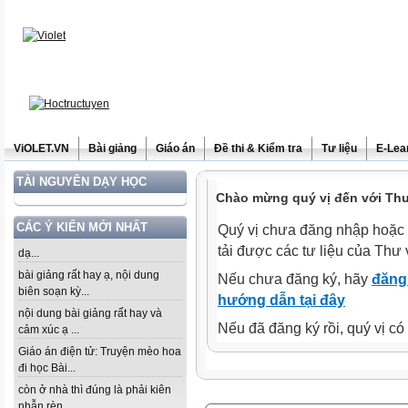
ViOLET.VN
Bài giảng
Giáo án
Đề thi & Kiểm tra
Tư liệu
E-Lea
TÀI NGUYÊN DẠY HỌC
Chào mừng quý vị đến với Thư 
CÁC Ý KIẾN MỚI NHẤT
Quý vị chưa đăng nhập hoặc 
tải được các tư liệu của Thư 
dạ...
bài giảng rất hay ạ, nội dung
Nếu chưa đăng ký, hãy
đăng 
biên soạn kỳ...
hướng dẫn tại đây
nội dung bài giảng rất hay và
Nếu đã đăng ký rồi, quý vị c
cảm xúc ạ ...
Giáo án điện tử: Truyện mèo hoa
đi học Bài...
còn ở nhà thì đúng là phải kiên
nhẫn rèn...