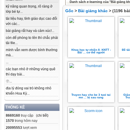
Danh sách e-learning của "Bài giảng k
kỹ năng quan trọng, rõ ràng ở
Gốc
>
Bài giảng khác
> (1196 bài
lớp bé tự...
tài liệu hay, tính giáo dục cao đối
với các...
bài giảng rất hay và cảm xúc!...
còn để phóng to lên thì chắc phải
tải file...
mình vẫn xem được bình thường
Khoa học tự nhiên 8. KNTT -
Đề tà
Bài ... cơ thể người
mà...
...
các bạn nhỏ ở những vùng quê
thì dạy bài...
🫥...
địa lý đóng vai trò không nhỏ
khiến Hoa Kỳ...
Truyen hay cho be 3 tuoi tai
Giáo
mn ... bị sau rang
Tr
THỐNG KÊ
8669160
truy cập (
chi tiết
)
1570
trong hôm nay
20095553
lượt xem