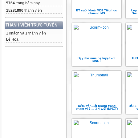
5764
trong hôm nay
15281890
thành viên
BT cuối khoá MD8 Tiểu học
Lớp 
chuẩn LMS
Succ
THÀNH VIÊN TRỰC TUYẾN
1 khách và 1 thành viên
Lê Hoa
Dạy thơ mùa hạ tuyệt vời
THƠ
MNCT
Đếm trên đối tượng trong
Bài 2
phạm vi 5 ... 3-4 tuổi (MNCT)