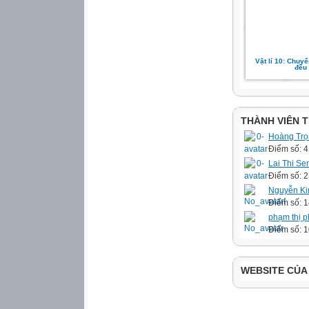
Vật lí 10: Chuy
đều
THÀNH VIÊN 
Hoàng Trọ
Điểm số: 
Lai Thi Se
Điểm số: 
Nguyễn K
Điểm số: 
phạm thị 
Điểm số: 
WEBSITE CỦA