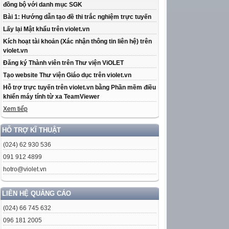
đồng bộ với danh mục SGK
Bài 1: Hướng dẫn tạo đề thi trắc nghiệm trực tuyến
Lấy lại Mật khẩu trên violet.vn
Kích hoạt tài khoản (Xác nhận thông tin liên hệ) trên
violet.vn
Đăng ký Thành viên trên Thư viện ViOLET
Tạo website Thư viện Giáo dục trên violet.vn
Hỗ trợ trực tuyến trên violet.vn bằng Phần mềm điều
khiển máy tính từ xa TeamViewer
Xem tiếp
HỖ TRỢ KĨ THUẬT
(024) 62 930 536
091 912 4899
hotro@violet.vn
LIÊN HỆ QUẢNG CÁO
(024) 66 745 632
096 181 2005