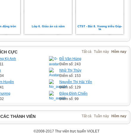
ển động tròn
Lớp 6. Giáo án cả năm
CTST - Bài 8. Vương triều Gúp-
ta
TÍCH CỰC
Tất cả
Tuần này
Hôm nay
ng Kỳ Anh
Đỗ Văn Hùng
411
Điểm số: 243
n
Nhữ Thị Thủy
234
Điểm số: 153
im Huyên
Nguyễn Thị Hải Yến
141
Điểm số: 129
phượng
Đặng Đình Chiến
102
Điểm số: 99
 CÁC THÀNH VIÊN
Tất cả
Tuần này
Hôm nay
©2008-2017 Thư viện trực tuyến ViOLET