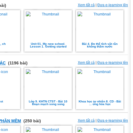
ài)
Xem tất cả
|
Đưa e-learning lên
, ch
Unit 01. My new school.
Bài 4. Đo thể tích vật rắn
Lesson 1. Getting started
không thấm nước
HÁC
(1196 bài)
Xem tất cả
|
Đưa e-learning lên
st
Lớp 9. KHTN CTST - Bài 10
Khoa học tự nhiên 8. CD - Bài
Đoạn mạch song song
... ứng hóa học
PHẦN MỀM
(250 bài)
Xem tất cả
|
Đưa e-learning lên