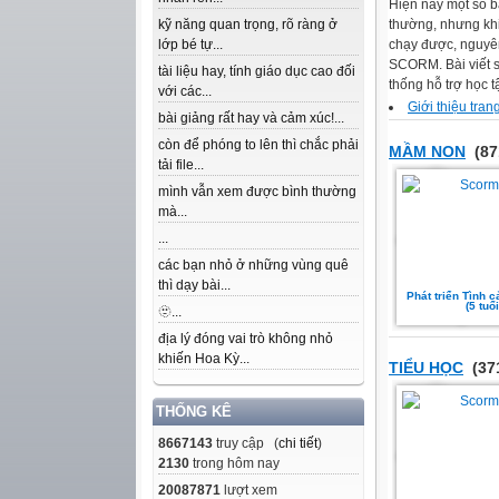
Hiện nay một số b
kỹ năng quan trọng, rõ ràng ở
thường, nhưng khi 
lớp bé tự...
chạy được, nguyê
SCORM. Bài viết 
tài liệu hay, tính giáo dục cao đối
thống hỗ trợ học 
với các...
Giới thiệu tran
bài giảng rất hay và cảm xúc!...
còn để phóng to lên thì chắc phải
MẦM NON
(87
tải file...
mình vẫn xem được bình thường
mà...
...
các bạn nhỏ ở những vùng quê
thì dạy bài...
Phát triển Tình 
(5 tuổi
🫥...
địa lý đóng vai trò không nhỏ
khiến Hoa Kỳ...
TIỂU HỌC
(37
THỐNG KÊ
8667143
truy cập (
chi tiết
)
2130
trong hôm nay
20087871
lượt xem