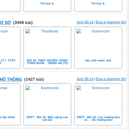
Tin học 4.
Tin học 4.
CƠ SỞ
(3408 bài)
Xem tất cả
|
Đưa e-learning lên
LÍ 7. CTST.
BÀI 16: THỦY QUYỂN. VÒNG
Hai chữ nước nhà
8
TUẦN HOÀN ... BĂNG HÀ (T1)
PHỔ THÔNG
(1427 bài)
Xem tất cả
|
Đưa e-learning lên
h lặp while
KNTT - Bài 33. Biến dạng của
KNTT - Bài 32. Lực hướng tâm
vật rắn
và ... tốc hướng tâm