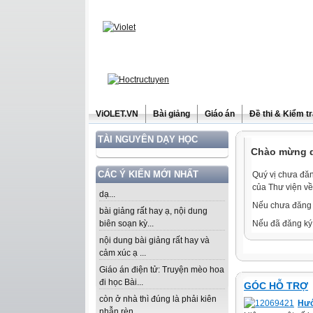
ViOLET.VN
Bài giảng
Giáo án
Đề thi & Kiểm t
TÀI NGUYÊN DẠY HỌC
Chào mừng qu
CÁC Ý KIẾN MỚI NHẤT
Quý vị chưa đăn
của Thư viện về
dạ...
Nếu chưa đăng 
bài giảng rất hay ạ, nội dung
biên soạn kỳ...
Nếu đã đăng ký 
nội dung bài giảng rất hay và
cảm xúc ạ ...
Giáo án điện tử: Truyện mèo hoa
đi học Bài...
GÓC HỖ TRỢ
còn ở nhà thì đúng là phải kiên
Hướ
nhẫn rèn...