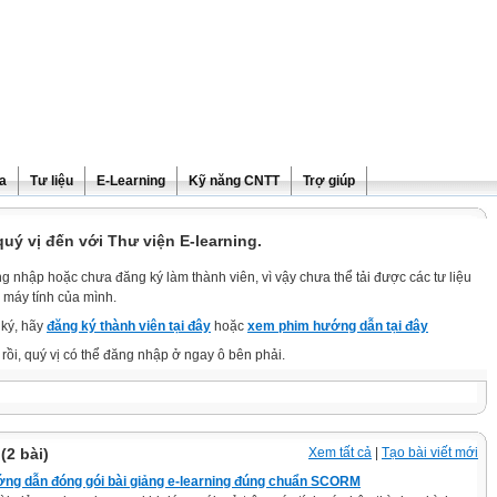
ra
Tư liệu
E-Learning
Kỹ năng CNTT
Trợ giúp
ý vị đến với Thư viện E-learning.
g nhập hoặc chưa đăng ký làm thành viên, vì vậy chưa thể tải được các tư liệu
 máy tính của mình.
ký, hãy
đăng ký thành viên tại đây
hoặc
xem phim hướng dẫn tại đây
rồi, quý vị có thể đăng nhập ở ngay ô bên phải.
(2 bài)
Xem tất cả
|
Tạo bài viết mới
ng dẫn đóng gói bài giảng e-learning đúng chuẩn SCORM