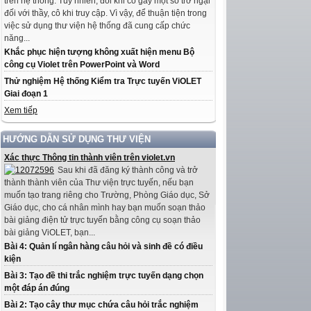
trên hệ thống. Tuy nhiên, đôi khi có gây một số trở ngại
đối với thầy, cô khi truy cập. Vì vậy, để thuận tiện trong
việc sử dụng thư viện hệ thống đã cung cấp chức
năng...
Khắc phục hiện tượng không xuất hiện menu Bộ
công cụ Violet trên PowerPoint và Word
Thử nghiệm Hệ thống Kiểm tra Trực tuyến ViOLET
Giai đoạn 1
Xem tiếp
HƯỚNG DẪN SỬ DỤNG THƯ VIỆN
Xác thực Thông tin thành viên trên violet.vn
Sau khi đã đăng ký thành công và trở
thành thành viên của Thư viện trực tuyến, nếu bạn
muốn tạo trang riêng cho Trường, Phòng Giáo dục, Sở
Giáo dục, cho cá nhân mình hay bạn muốn soạn thảo
bài giảng điện tử trực tuyến bằng công cụ soạn thảo
bài giảng ViOLET, bạn...
Bài 4: Quản lí ngân hàng câu hỏi và sinh đề có điều
kiện
Bài 3: Tạo đề thi trắc nghiệm trực tuyến dạng chọn
một đáp án đúng
Bài 2: Tạo cây thư mục chứa câu hỏi trắc nghiệm