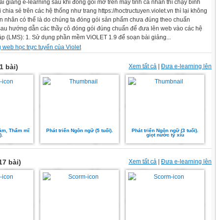
ài giảng e-learning sau khi đóng gói mở trên máy tính cá nhân thì chạy bình
chia sẻ trên các hệ thống như trang https://hoctructuyen.violet.vn thì lại không
n nhân có thể là do chúng ta đóng gói sản phẩm chưa đúng theo chuẩn
sau hướng dẫn các thầy cô đóng gói đúng chuẩn để đưa lên web vào các hệ
tập (LMS): 1. Sử dụng phần mềm ViOLET 1.9 để soạn bài giảng...
g web học trực tuyến của Violet
1 bài)
Xem tất cả
|
Đưa e-learning lên
cảm, Thẩm mĩ
Phát triển Ngôn ngữ (5 tuổi).
Phát triển Ngôn ngữ (3 tuổi).
).
giọt nước tý xíu
17 bài)
Xem tất cả
|
Đưa e-learning lên