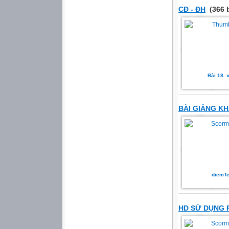
CĐ - ĐH
(366 b
Bài 18. x
BÀI GIẢNG K
diemTe
HD SỬ DỤNG 