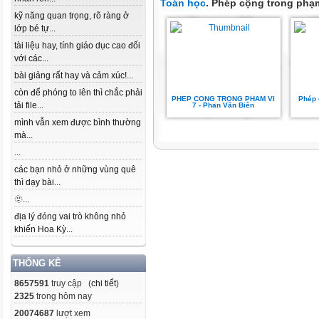
Toán học
. Phép cộng trong phạm
kỹ năng quan trọng, rõ ràng ở
lớp bé tự...
tài liệu hay, tính giáo dục cao đối
với các...
bài giảng rất hay và cảm xúc!...
còn để phóng to lên thì chắc phải
PHEP CONG TRONG PHAM VI
Phép 
tải file...
7 - Phan Văn Biên
mình vẫn xem được bình thường
mà...
...
các bạn nhỏ ở những vùng quê
thì dạy bài...
🫥...
địa lý đóng vai trò không nhỏ
khiến Hoa Kỳ...
THỐNG KÊ
8657591
truy cập (
chi tiết
)
2325
trong hôm nay
20074687
lượt xem