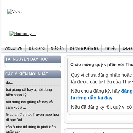
ViOLET.VN
Bài giảng
Giáo án
Đề thi & Kiểm tra
Tư liệu
E-Lea
TÀI NGUYÊN DẠY HỌC
Chào mừng quý vị đến với Thư 
CÁC Ý KIẾN MỚI NHẤT
Quý vị chưa đăng nhập hoặc 
tải được các tư liệu của Thư 
dạ...
bài giảng rất hay ạ, nội dung
Nếu chưa đăng ký, hãy
đăng 
biên soạn kỳ...
hướng dẫn tại đây
nội dung bài giảng rất hay và
Nếu đã đăng ký rồi, quý vị c
cảm xúc ạ ...
Giáo án điện tử: Truyện mèo hoa
đi học Bài...
còn ở nhà thì đúng là phải kiên
nhẫn rèn...