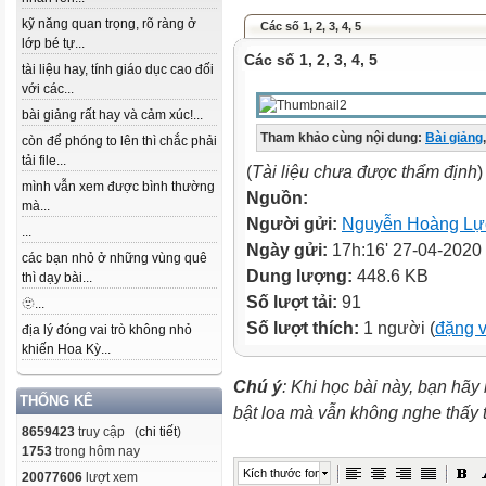
kỹ năng quan trọng, rõ ràng ở
Các số 1, 2, 3, 4, 5
lớp bé tự...
Các số 1, 2, 3, 4, 5
tài liệu hay, tính giáo dục cao đối
với các...
bài giảng rất hay và cảm xúc!...
Tham khảo cùng nội dung:
Bài giảng
,
còn để phóng to lên thì chắc phải
tải file...
(
Tài liệu chưa được thẩm định
)
mình vẫn xem được bình thường
Nguồn:
mà...
Người gửi:
Nguyễn Hoàng Lự
...
Ngày gửi:
17h:16' 27-04-2020
các bạn nhỏ ở những vùng quê
Dung lượng:
448.6 KB
thì dạy bài...
Số lượt tải:
91
🫥...
Số lượt thích:
1 người (
đặng 
địa lý đóng vai trò không nhỏ
khiến Hoa Kỳ...
Chú ý
: Khi học bài này, bạn hãy
THỐNG KÊ
bật loa mà vẫn không nghe thấy
8659423
truy cập (
chi tiết
)
1753
trong hôm nay
Kích thước font
20077606
lượt xem