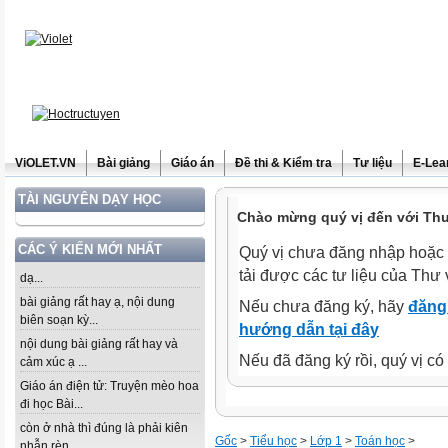
ViOLET.VN
Bài giảng
Giáo án
Đề thi & Kiểm tra
Tư liệu
E-Lea
TÀI NGUYÊN DẠY HỌC
Chào mừng quý vị đến với Thư 
CÁC Ý KIẾN MỚI NHẤT
Quý vị chưa đăng nhập hoặc 
tải được các tư liệu của Thư 
dạ...
bài giảng rất hay ạ, nội dung
Nếu chưa đăng ký, hãy
đăng 
biên soạn kỳ...
hướng dẫn tại đây
nội dung bài giảng rất hay và
Nếu đã đăng ký rồi, quý vị c
cảm xúc ạ ...
Giáo án điện tử: Truyện mèo hoa
đi học Bài...
còn ở nhà thì đúng là phải kiên
Gốc
>
Tiểu học
>
Lớp 1
>
Toán học
>
nhẫn rèn...