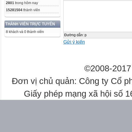
2801
trong hôm nay
15281504
thành viên
THÀNH VIÊN TRỰC TUYẾN
8 khách và 0 thành viên
Đường dẫn
:
p
Gửi ý kiến
©2008-2017 
Đơn vị chủ quản: Công ty Cổ p
Giấy phép mạng xã hội số 