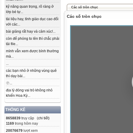
kỹ năng quan trọng, rõ ràng ở
Các số tròn chục
lớp bé tự...
Các số tròn chục
tài liệu hay, tính giáo dục cao đối
với các...
bài giảng rất hay và cảm xúc!...
còn để phóng to lên thì chắc phải
tải file...
mình vẫn xem được bình thường
mà...
...
các bạn nhỏ ở những vùng quê
thì dạy bài...
🫥...
địa lý đóng vai trò không nhỏ
khiến Hoa Kỳ...
THỐNG KÊ
8658839
truy cập (
chi tiết
)
1169
trong hôm nay
20076679
lượt xem