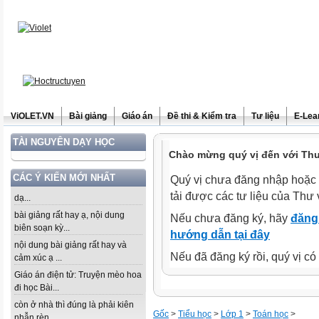
ViOLET.VN
Bài giảng
Giáo án
Đề thi & Kiểm tra
Tư liệu
E-Lea
TÀI NGUYÊN DẠY HỌC
Chào mừng quý vị đến với Thư 
CÁC Ý KIẾN MỚI NHẤT
Quý vị chưa đăng nhập hoặc 
tải được các tư liệu của Thư 
dạ...
bài giảng rất hay ạ, nội dung
Nếu chưa đăng ký, hãy
đăng 
biên soạn kỳ...
hướng dẫn tại đây
nội dung bài giảng rất hay và
Nếu đã đăng ký rồi, quý vị c
cảm xúc ạ ...
Giáo án điện tử: Truyện mèo hoa
đi học Bài...
còn ở nhà thì đúng là phải kiên
Gốc
>
Tiểu học
>
Lớp 1
>
Toán học
>
nhẫn rèn...