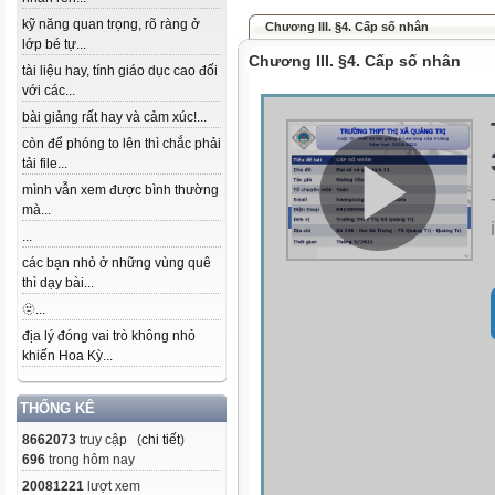
kỹ năng quan trọng, rõ ràng ở
Chương III. §4. Cấp số nhân
lớp bé tự...
Chương III. §4. Cấp số nhân
tài liệu hay, tính giáo dục cao đối
với các...
bài giảng rất hay và cảm xúc!...
còn để phóng to lên thì chắc phải
tải file...
mình vẫn xem được bình thường
mà...
...
các bạn nhỏ ở những vùng quê
thì dạy bài...
🫥...
địa lý đóng vai trò không nhỏ
khiến Hoa Kỳ...
THỐNG KÊ
8662073
truy cập (
chi tiết
)
696
trong hôm nay
20081221
lượt xem