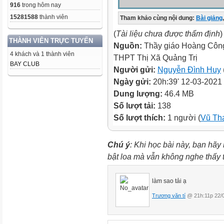
916
trong hôm nay
15281588
thành viên
Tham khảo cùng nội dung:
Bài giảng
,
(
Tài liệu chưa được thẩm định
)
THÀNH VIÊN TRỰC TUYẾN
Nguồn:
Thầy giáo Hoàng Công
4 khách và 1 thành viên
THPT Thị Xã Quảng Trị
BAY CLUB
Người gửi:
Nguyễn Đình Huy
Ngày gửi:
20h:39' 12-03-2021
Dung lượng:
46.4 MB
Số lượt tải:
138
Số lượt thích:
1 người (
Vũ Th
Chú ý
: Khi học bài này, bạn hãy
bật loa mà vẫn không nghe thấy
làm sao tải ạ
Trương văn tí
@ 21h:11p 22/