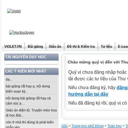
ViOLET.VN
Bài giảng
Giáo án
Đề thi & Kiểm tra
Tư liệu
E-Lea
TÀI NGUYÊN DẠY HỌC
Chào mừng quý vị đến với Thư 
CÁC Ý KIẾN MỚI NHẤT
Quý vị chưa đăng nhập hoặc 
tải được các tư liệu của Thư 
dạ...
bài giảng rất hay ạ, nội dung
Nếu chưa đăng ký, hãy
đăng 
biên soạn kỳ...
hướng dẫn tại đây
nội dung bài giảng rất hay và
Nếu đã đăng ký rồi, quý vị c
cảm xúc ạ ...
Giáo án điện tử: Truyện mèo hoa
đi học Bài...
còn ở nhà thì đúng là phải kiên
Gốc
>
Trung học phổ thông
>
Toán học
>
T
nhẫn rèn...