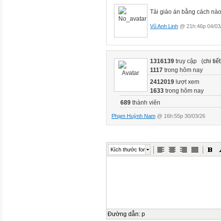
Tải giáo án bằng cách nào
Vũ Anh Linh
@ 21h:46p 04/03
1316139
truy cập (
chi tiết
1117
trong hôm nay
2412019
lượt xem
1633
trong hôm nay
689
thành viên
Phạm Huỳnh Nam
@ 16h:55p 30/03/26
Kích thước font
Đường dẫn
:
p