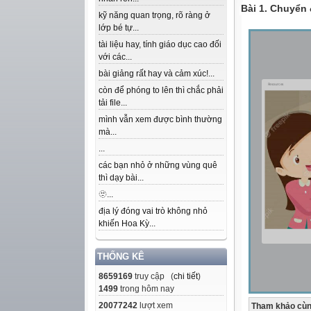
Bài 1. Chuyển
kỹ năng quan trọng, rõ ràng ở
lớp bé tự...
tài liệu hay, tính giáo dục cao đối
với các...
bài giảng rất hay và cảm xúc!...
còn để phóng to lên thì chắc phải
tải file...
mình vẫn xem được bình thường
mà...
...
các bạn nhỏ ở những vùng quê
thì dạy bài...
🫥...
địa lý đóng vai trò không nhỏ
khiến Hoa Kỳ...
THỐNG KÊ
8659169
truy cập (
chi tiết
)
1499
trong hôm nay
20077242
lượt xem
Tham khảo cùn