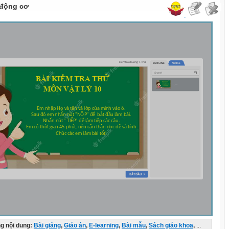
 động cơ
g nội dung:
Bài giảng
,
Giáo án
,
E-learning
,
Bài mẫu
,
Sách giáo khoa
,
...