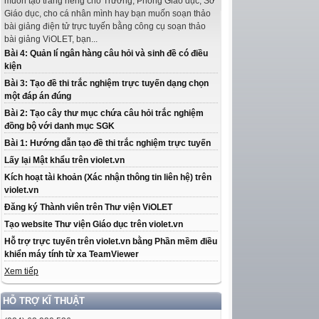
muốn tạo trang riêng cho Trường, Phòng Giáo dục, Sở
Giáo dục, cho cá nhân mình hay bạn muốn soạn thảo
bài giảng điện tử trực tuyến bằng công cụ soạn thảo
bài giảng ViOLET, bạn...
Bài 4: Quản lí ngân hàng câu hỏi và sinh đề có điều
kiện
Bài 3: Tạo đề thi trắc nghiệm trực tuyến dạng chọn
một đáp án đúng
Bài 2: Tạo cây thư mục chứa câu hỏi trắc nghiệm
đồng bộ với danh mục SGK
Bài 1: Hướng dẫn tạo đề thi trắc nghiệm trực tuyến
Lấy lại Mật khẩu trên violet.vn
Kích hoạt tài khoản (Xác nhận thông tin liên hệ) trên
violet.vn
Đăng ký Thành viên trên Thư viện ViOLET
Tạo website Thư viện Giáo dục trên violet.vn
Hỗ trợ trực tuyến trên violet.vn bằng Phần mềm điều
khiển máy tính từ xa TeamViewer
Xem tiếp
HỖ TRỢ KĨ THUẬT