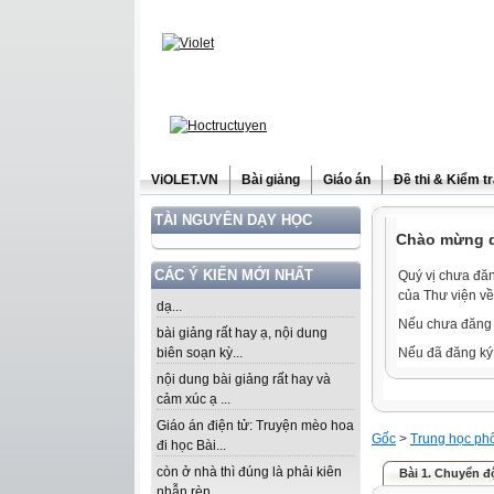
ViOLET.VN
Bài giảng
Giáo án
Đề thi & Kiểm t
TÀI NGUYÊN DẠY HỌC
Chào mừng qu
CÁC Ý KIẾN MỚI NHẤT
Quý vị chưa đăn
của Thư viện về
dạ...
Nếu chưa đăng 
bài giảng rất hay ạ, nội dung
biên soạn kỳ...
Nếu đã đăng ký 
nội dung bài giảng rất hay và
cảm xúc ạ ...
Giáo án điện tử: Truyện mèo hoa
Gốc
>
Trung học ph
đi học Bài...
còn ở nhà thì đúng là phải kiên
Bài 1. Chuyển 
nhẫn rèn...