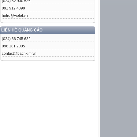
(024) 62 930 536
091 912 4899
hotro@violet.vn
LIÊN HỆ QUẢNG CÁO
(024) 66 745 632
096 181 2005
contact@bachkim.vn