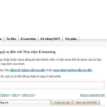
ra
Tư liệu
E-Learning
Kỹ năng CNTT
Trợ giúp
ý vị đến với Thư viện E-learning.
g nhập hoặc chưa đăng ký làm thành viên, vì vậy chưa thể tải được các tư liệu
 máy tính của mình.
ký, hãy
đăng ký thành viên tại đây
hoặc
xem phim hướng dẫn tại đây
rồi, quý vị có thể đăng nhập ở ngay ô bên phải.
ổ thông
>
Vật lý
>
Vật lý 10
>
Đưa e-learning lên
động cơ
Cùng tác giả
Báo cáo SCORM