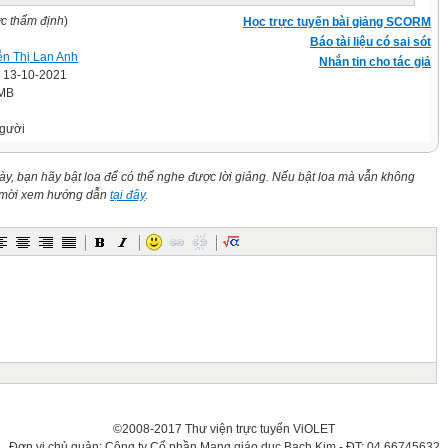
ợc thẩm định
)
Học trực tuyến bài giảng SCORM
Báo tài liệu có sai sót
n Thị Lan Anh
Nhắn tin cho tác giả
' 13-10-2021
 MB
gười
này, bạn hãy bật loa để có thể nghe được lời giảng. Nếu bật loa mà vẫn không
n mời xem hướng dẫn
tại đây
.
©2008-2017 Thư viện trực tuyến ViOLET
Đơn vị chủ quản: Công ty Cổ phần Mạng giáo dục Bạch Kim - ĐT: 04.66745632