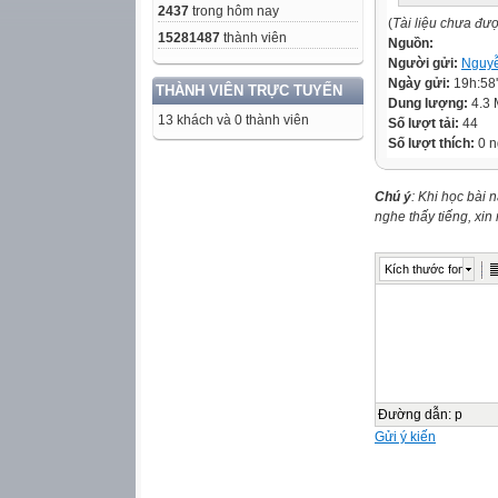
2437
trong hôm nay
(
Tài liệu chưa đư
15281487
thành viên
Nguồn:
Người gửi:
Nguyễ
Ngày gửi:
19h:58
THÀNH VIÊN TRỰC TUYẾN
Dung lượng:
4.3
13 khách và 0 thành viên
Số lượt tải:
44
Số lượt thích:
0 n
Chú ý
: Khi học bài 
nghe thấy tiếng, xi
Kích thước font
Đường dẫn
:
p
Gửi ý kiến