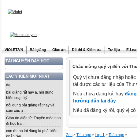
ViOLET.VN
Bài giảng
Giáo án
Đề thi & Kiểm tra
Tư liệu
E-Lea
TÀI NGUYÊN DẠY HỌC
Chào mừng quý vị đến với Thư 
CÁC Ý KIẾN MỚI NHẤT
Quý vị chưa đăng nhập hoặc 
tải được các tư liệu của Thư 
dạ...
bài giảng rất hay ạ, nội dung
Nếu chưa đăng ký, hãy
đăng 
biên soạn kỳ...
hướng dẫn tại đây
nội dung bài giảng rất hay và
Nếu đã đăng ký rồi, quý vị c
cảm xúc ạ ...
Giáo án điện tử: Truyện mèo hoa
đi học Bài...
còn ở nhà thì đúng là phải kiên
Gốc
>
Tiểu học
>
Lớp 1
>
Toán học
>
nhẫn rèn...