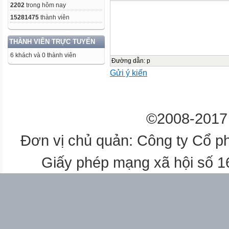
2202
trong hôm nay
15281475
thành viên
THÀNH VIÊN TRỰC TUYẾN
6 khách và 0 thành viên
Đường dẫn
:
p
Gửi ý kiến
©2008-2017 
Đơn vị chủ quản: Công ty Cổ p
Giấy phép mạng xã hội số 