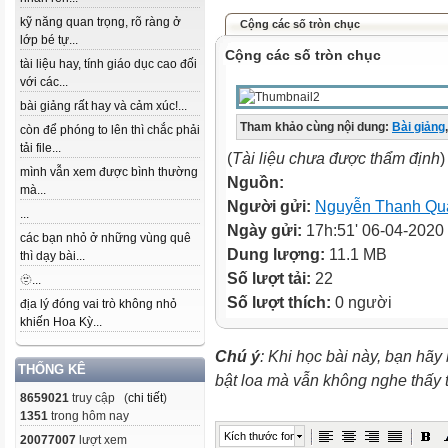
kỹ năng quan trọng, rõ ràng ở
Cộng các số tròn chục
lớp bé tự...
Cộng các số tròn chục
tài liệu hay, tính giáo dục cao đối
với các...
bài giảng rất hay và cảm xúc!...
Tham khảo cùng nội dung:
Bài giảng
,
còn để phóng to lên thì chắc phải
tải file...
(
Tài liệu chưa được thẩm định
)
mình vẫn xem được bình thường
Nguồn:
mà...
Người gửi:
Nguyễn Thanh Qu
...
Ngày gửi:
17h:51' 06-04-2020
các bạn nhỏ ở những vùng quê
Dung lượng:
11.1 MB
thì dạy bài...
Số lượt tải:
22
🫥...
Số lượt thích:
0 người
địa lý đóng vai trò không nhỏ
khiến Hoa Kỳ...
Chú ý
: Khi học bài này, bạn hãy
THỐNG KÊ
bật loa mà vẫn không nghe thấy
8659021
truy cập (
chi tiết
)
1351
trong hôm nay
Kích thước font
20077007
lượt xem