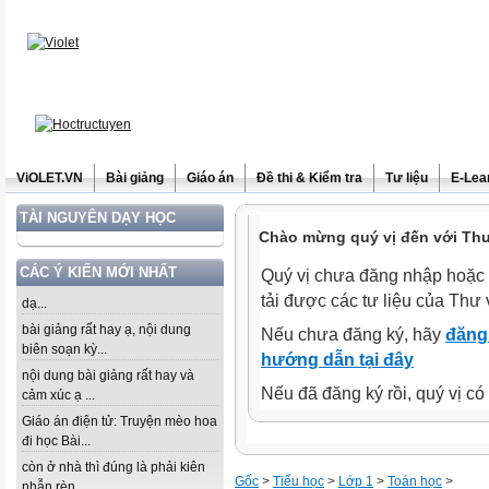
ViOLET.VN
Bài giảng
Giáo án
Đề thi & Kiểm tra
Tư liệu
E-Lea
TÀI NGUYÊN DẠY HỌC
Chào mừng quý vị đến với Thư 
CÁC Ý KIẾN MỚI NHẤT
Quý vị chưa đăng nhập hoặc 
tải được các tư liệu của Thư 
dạ...
bài giảng rất hay ạ, nội dung
Nếu chưa đăng ký, hãy
đăng 
biên soạn kỳ...
hướng dẫn tại đây
nội dung bài giảng rất hay và
Nếu đã đăng ký rồi, quý vị c
cảm xúc ạ ...
Giáo án điện tử: Truyện mèo hoa
đi học Bài...
còn ở nhà thì đúng là phải kiên
Gốc
>
Tiểu học
>
Lớp 1
>
Toán học
>
nhẫn rèn...