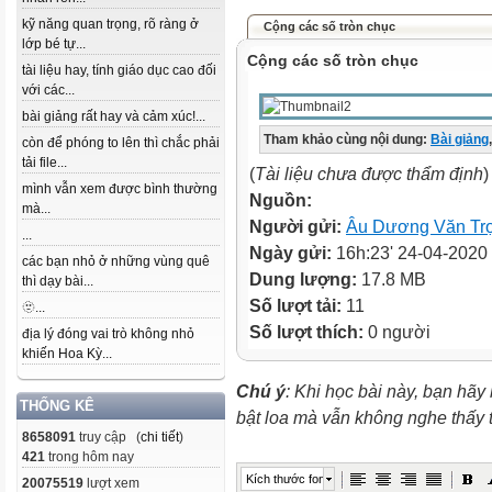
kỹ năng quan trọng, rõ ràng ở
Cộng các số tròn chục
lớp bé tự...
Cộng các số tròn chục
tài liệu hay, tính giáo dục cao đối
với các...
bài giảng rất hay và cảm xúc!...
Tham khảo cùng nội dung:
Bài giảng
,
còn để phóng to lên thì chắc phải
tải file...
(
Tài liệu chưa được thẩm định
)
mình vẫn xem được bình thường
Nguồn:
mà...
Người gửi:
Âu Dương Văn Tr
...
Ngày gửi:
16h:23' 24-04-2020
các bạn nhỏ ở những vùng quê
Dung lượng:
17.8 MB
thì dạy bài...
Số lượt tải:
11
🫥...
Số lượt thích:
0 người
địa lý đóng vai trò không nhỏ
khiến Hoa Kỳ...
Chú ý
: Khi học bài này, bạn hãy
THỐNG KÊ
bật loa mà vẫn không nghe thấy
8658091
truy cập (
chi tiết
)
421
trong hôm nay
Kích thước font
20075519
lượt xem