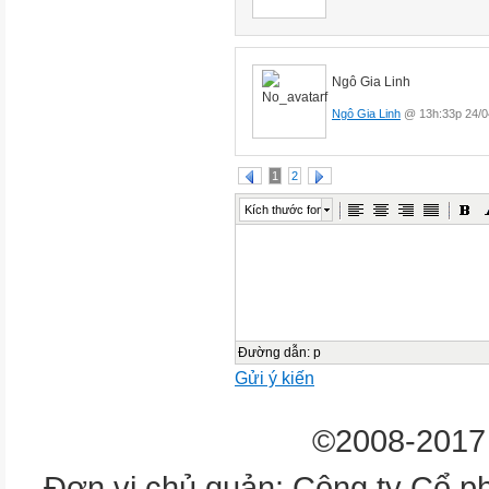
Ngô Gia Linh
Ngô Gia Linh
@ 13h:33p 24/0
1
2
Kích thước font
Đường dẫn
:
p
Gửi ý kiến
©2008-2017 
Đơn vị chủ quản: Công ty Cổ p