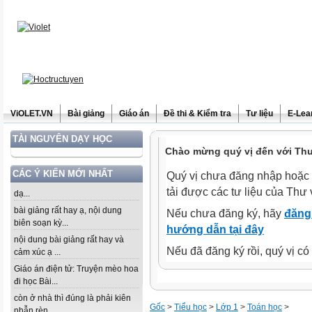
ViOLET.VN
Bài giảng
Giáo án
Đề thi & Kiểm tra
Tư liệu
E-Lea
TÀI NGUYÊN DẠY HỌC
Chào mừng quý vị đến với Thư 
CÁC Ý KIẾN MỚI NHẤT
Quý vị chưa đăng nhập hoặc 
tải được các tư liệu của Thư 
dạ...
bài giảng rất hay ạ, nội dung
Nếu chưa đăng ký, hãy
đăng 
biên soạn kỳ...
hướng dẫn tại đây
nội dung bài giảng rất hay và
Nếu đã đăng ký rồi, quý vị c
cảm xúc ạ ...
Giáo án điện tử: Truyện mèo hoa
đi học Bài...
còn ở nhà thì đúng là phải kiên
Gốc
>
Tiểu học
>
Lớp 1
>
Toán học
>
nhẫn rèn...