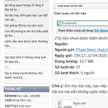
kỹ năng quan trọng, rõ ràng ở
Giải toán có lời văn
lớp bé tự...
Giải toán có lời văn
tài liệu hay, tính giáo dục cao đối
với các...
bài giảng rất hay và cảm xúc!...
Tham khảo cùng nội dung:
Bài giảng
,
còn để phóng to lên thì chắc phải
tải file...
(
Tài liệu chưa được thẩm định
)
mình vẫn xem được bình thường
Nguồn:
mà...
Người gửi:
Phạm Ngọc Hoài 
...
Ngày gửi:
15h:12' 22-04-2020
các bạn nhỏ ở những vùng quê
Dung lượng:
19.7 MB
thì dạy bài...
Số lượt tải:
37
🫥...
Số lượt thích:
0 người
địa lý đóng vai trò không nhỏ
khiến Hoa Kỳ...
Chú ý
: Khi học bài này, bạn hãy
THỐNG KÊ
bật loa mà vẫn không nghe thấy
8659098
truy cập (
chi tiết
)
1428
trong hôm nay
Ngoc anh
20077113
lượt xem