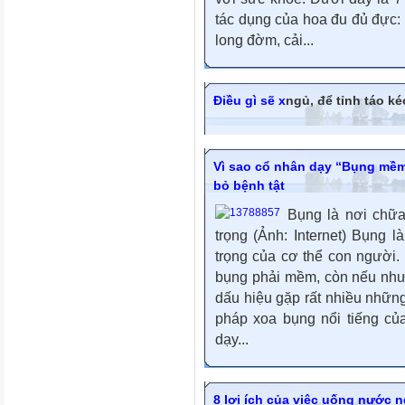
tác dụng của hoa đu đủ đực:
long đờm, cải...
Điều gì sẽ x
ngủ, để tỉnh táo kéo
Vì sao cổ nhân dạy “Bụng mềm 
bỏ bệnh tật
Bụng là nơi chữa
trọng (Ảnh: Internet) Bụng 
trọng của cơ thể con người
bụng phải mềm, còn nếu như
dấu hiệu gặp rất nhiều nhữn
pháp xoa bụng nổi tiếng c
dạy...
8 lợi ích của việc uống nước 