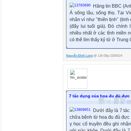
Hãng tin BBC (Anh
Á sống lâu, sống thọ. Tại 
nhân ví như "thiên tịnh" (tinh 
(đẩy lui tuổi già). Đó chính
nhiều nhất ở các tỉnh miền n
có thể tìm thấy kỷ tử ở Trung
Nguyễn Đình Long
@ 12h:05p 23/05/24
7 tác dụng của hoa đu đủ đực í
Dưới đây là 7 tác
chữa bệnh từ hoa đu đủ đực 
y học cổ truyền đều ghi nhận
với sức khỏe. Dưới đây là 7 