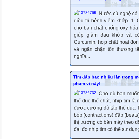
Nước củ nghệ có tá
điều trị bệnh viêm khớp. 1
cho bạn chất chống oxy hóa
giúp giảm đau khớp và c
Curcumin, hợp chất hoạt độn
và ngăn chặn tổn thương tế
nghĩa...
Tim đập bao nhiêu lần trong m
phạm vi này!
Cho dù bạn muốn 
thể dục thể chất, nhịp tim là
được cường độ tập thể dục. N
bóp (contractions) đập (beats
thị trường có bán máy theo d
đai đo nhịp tim có thể sử dụng