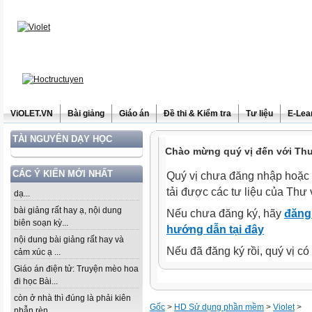
ViOLET.VN
Bài giảng
Giáo án
Đề thi & Kiểm tra
Tư liệu
E-Lea
TÀI NGUYÊN DẠY HỌC
Chào mừng quý vị đến với Thư 
CÁC Ý KIẾN MỚI NHẤT
Quý vị chưa đăng nhập hoặc 
tải được các tư liệu của Thư 
dạ...
bài giảng rất hay ạ, nội dung
Nếu chưa đăng ký, hãy
đăng 
biên soạn kỳ...
hướng dẫn tại đây
nội dung bài giảng rất hay và
Nếu đã đăng ký rồi, quý vị c
cảm xúc ạ ...
Giáo án điện tử: Truyện mèo hoa
đi học Bài...
còn ở nhà thì đúng là phải kiên
Gốc
>
HD Sử dụng phần mềm
>
Violet
>
nhẫn rèn...