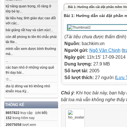
kỹ năng quan trọng, rõ ràng ở
Bài 1: Hướng dẫn cài đặt phần mềm Vio
lớp bé tự...
Bài 1: Hướng dẫn cài đặt phần 
tài liệu hay, tính giáo dục cao đối
với các...
bài giảng rất hay và cảm xúc!...
(
Tài liệu chưa được thẩm định
)
còn để phóng to lên thì chắc phải
tải file...
Nguồn:
bachkim.vn
mình vẫn xem được bình thường
Người gửi:
Ngô Văn Chinh
(
tr
mà...
Ngày gửi:
11h:15' 17-09-2014
...
Dung lượng:
27.9 MB
các bạn nhỏ ở những vùng quê
Số lượt tải:
2005
thì dạy bài...
Số lượt thích:
27 người (
Lưu 
🫥...
địa lý đóng vai trò không nhỏ
khiến Hoa Kỳ...
Chú ý
: Khi học bài này, bạn hãy
bật loa mà vẫn không nghe thấy
THỐNG KÊ
8657822
truy cập (
chi tiết
)
152
trong hôm nay
20075058
lượt xem