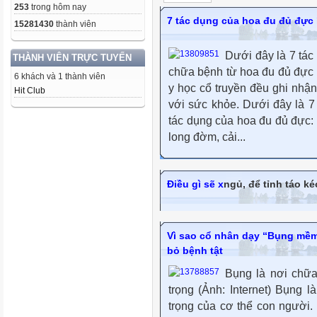
253
trong hôm nay
7 tác dụng của hoa đu đủ đực í
15281430
thành viên
Dưới đây là 7 tác
THÀNH VIÊN TRỰC TUYẾN
chữa bệnh từ hoa đu đủ đực 
6 khách và 1 thành viên
y học cổ truyền đều ghi nhận
Hit Club
với sức khỏe. Dưới đây là 7 
tác dụng của hoa đu đủ đực:
long đờm, cải...
Điều gì sẽ x
ngủ, để tỉnh táo kéo
Vì sao cổ nhân dạy “Bụng mềm 
bỏ bệnh tật
Bụng là nơi chữa
trọng (Ảnh: Internet) Bụng 
trọng của cơ thể con người