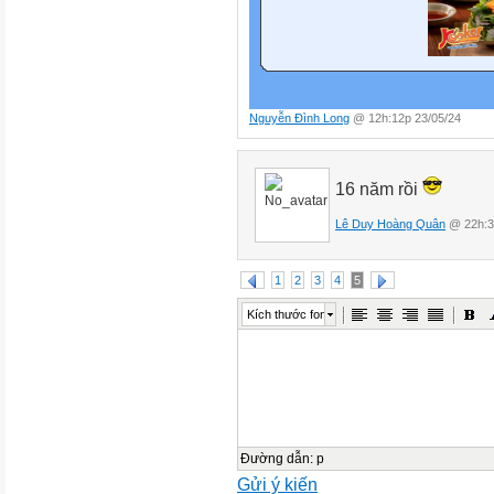
Nguyễn Đình Long
@ 12h:12p 23/05/24
16 năm rồi
Lê Duy Hoàng Quân
@ 22h:3
1
2
3
4
5
Kích thước font
Đường dẫn
:
p
Gửi ý kiến