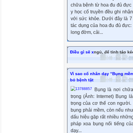
chữa bệnh từ hoa đu đủ đực 
y học cổ truyền đều ghi nhận
với sức khỏe. Dưới đây là 7 
tác dụng của hoa đu đủ đực:
long đờm, cải...
Điều gì sẽ x
ngủ, để tỉnh táo kéo
Vì sao cổ nhân dạy “Bụng mềm 
bỏ bệnh tật
Bụng là nơi chữa
trọng (Ảnh: Internet) Bụng 
trọng của cơ thể con người
bụng phải mềm, còn nếu như
dấu hiệu gặp rất nhiều nhữn
pháp xoa bụng nổi tiếng c
dạy...