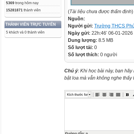
5369
trong hôm nay
15281871
thành viên
(
Tài liệu chưa được thẩm định
)
Nguồn:
THÀNH VIÊN TRỰC TUYẾN
Người gửi:
Trường THCS Phú
5 khách và 0 thành viên
Ngày gửi:
22h:46' 06-01-2026
Dung lượng:
8.5 MB
Số lượt tải:
0
Số lượt thích:
0 người
Chú ý
: Khi học bài này, bạn hãy
bật loa mà vẫn không nghe thấy
Kích thước font
Đường dẫn
:
p