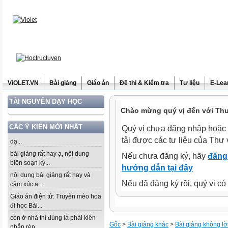
ViOLET.VN
Bài giảng
Giáo án
Đề thi & Kiểm tra
Tư liệu
E-Lea
TÀI NGUYÊN DẠY HỌC
Chào mừng quý vị đến với Thư 
CÁC Ý KIẾN MỚI NHẤT
Quý vị chưa đăng nhập hoặc 
tải được các tư liệu của Thư 
dạ...
bài giảng rất hay ạ, nội dung
Nếu chưa đăng ký, hãy
đăng 
biên soạn kỳ...
hướng dẫn tại đây
nội dung bài giảng rất hay và
Nếu đã đăng ký rồi, quý vị c
cảm xúc ạ ...
Giáo án điện tử: Truyện mèo hoa
đi học Bài...
còn ở nhà thì đúng là phải kiên
Gốc
>
Bài giảng khác
>
Bài giảng không lờ
nhẫn rèn...