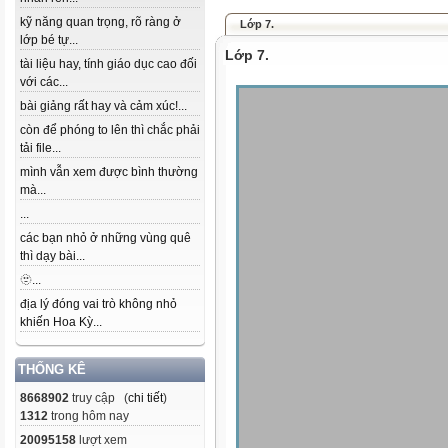
kỹ năng quan trọng, rõ ràng ở
Lớp 7.
lớp bé tự...
Lớp 7.
tài liệu hay, tính giáo dục cao đối
với các...
bài giảng rất hay và cảm xúc!...
còn để phóng to lên thì chắc phải
tải file...
mình vẫn xem được bình thường
mà...
...
các bạn nhỏ ở những vùng quê
thì dạy bài...
🫥...
địa lý đóng vai trò không nhỏ
khiến Hoa Kỳ...
THỐNG KÊ
8668902
truy cập (
chi tiết
)
1312
trong hôm nay
20095158
lượt xem