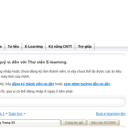
ra
Tư liệu
E-Learning
Kỹ năng CNTT
Trợ giúp
ý vị đến với Thư viện E-learning.
g nhập hoặc chưa đăng ký làm thành viên, vì vậy chưa thể tải được các tư liệu
 máy tính của mình.
ký, hãy
đăng ký thành viên tại đây
hoặc
xem phim hướng dẫn tại đây
rồi, quý vị có thể đăng nhập ở ngay ô bên phải.
p 1
>
Toán học
>
Đưa e-learning lên
g Trang 53
Cùng tác giả
Báo cáo SCORM