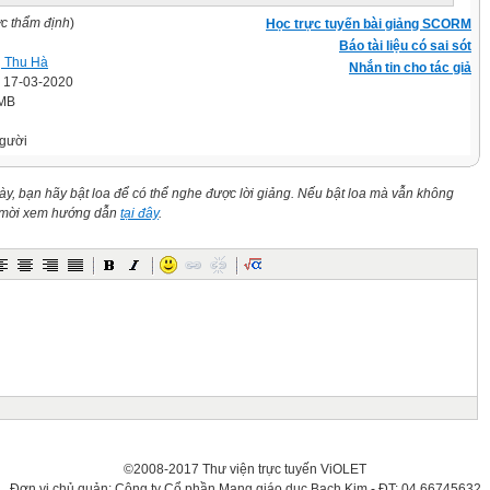
ợc thẩm định
)
Học trực tuyến bài giảng SCORM
Báo tài liệu có sai sót
ị Thu Hà
Nhắn tin cho tác giả
' 17-03-2020
 MB
gười
này, bạn hãy bật loa để có thể nghe được lời giảng. Nếu bật loa mà vẫn không
n mời xem hướng dẫn
tại đây
.
©2008-2017 Thư viện trực tuyến ViOLET
Đơn vị chủ quản: Công ty Cổ phần Mạng giáo dục Bạch Kim - ĐT: 04.66745632