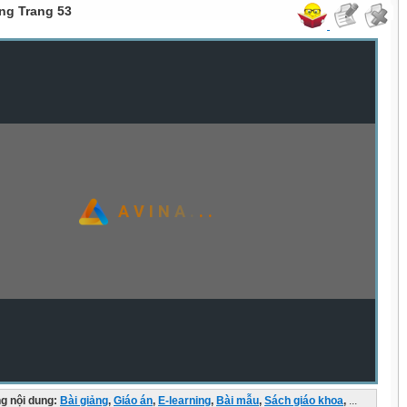
ng Trang 53
g nội dung:
Bài giảng
,
Giáo án
,
E-learning
,
Bài mẫu
,
Sách giáo khoa
,
...