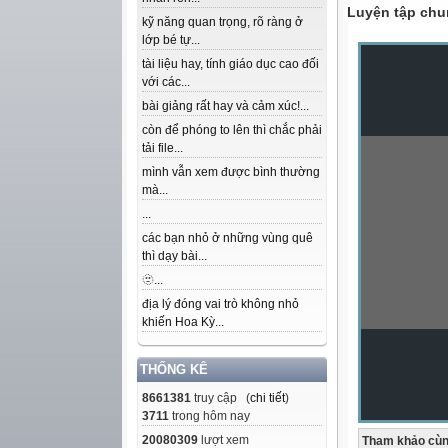
Luyện tập chu
kỹ năng quan trọng, rõ ràng ở
lớp bé tự...
tài liệu hay, tính giáo dục cao đối
với các...
bài giảng rất hay và cảm xúc!...
còn để phóng to lên thì chắc phải
tải file...
mình vẫn xem được bình thường
mà...
...
các bạn nhỏ ở những vùng quê
thì dạy bài...
🫥...
địa lý đóng vai trò không nhỏ
khiến Hoa Kỳ...
THỐNG KÊ
8661381
truy cập (
chi tiết
)
3711
trong hôm nay
20080309
lượt xem
Tham khảo cùn