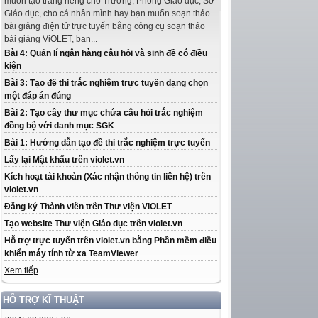
muốn tạo trang riêng cho Trường, Phòng Giáo dục, Sở
Giáo dục, cho cá nhân mình hay bạn muốn soạn thảo
bài giảng điện tử trực tuyến bằng công cụ soạn thảo
bài giảng ViOLET, bạn...
Bài 4: Quản lí ngân hàng câu hỏi và sinh đề có điều
kiện
Bài 3: Tạo đề thi trắc nghiệm trực tuyến dạng chọn
một đáp án đúng
Bài 2: Tạo cây thư mục chứa câu hỏi trắc nghiệm
đồng bộ với danh mục SGK
Bài 1: Hướng dẫn tạo đề thi trắc nghiệm trực tuyến
Lấy lại Mật khẩu trên violet.vn
Kích hoạt tài khoản (Xác nhận thông tin liên hệ) trên
violet.vn
Đăng ký Thành viên trên Thư viện ViOLET
Tạo website Thư viện Giáo dục trên violet.vn
Hỗ trợ trực tuyến trên violet.vn bằng Phần mềm điều
khiển máy tính từ xa TeamViewer
Xem tiếp
HỖ TRỢ KĨ THUẬT