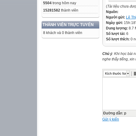
5504
trong hôm nay
(
Tài liệu chưa đư
15281582
thành viên
Nguồn:
Người gửi:
Lê Th
Ngày gửi:
15h:18
THÀNH VIÊN TRỰC TUYẾN
Dung lượng:
8.7
8 khách và 0 thành viên
Số lượt tải:
6
Số lượt thích:
0 n
Chú ý
: Khi học bài 
nghe thấy tiếng, xi
Kích thước font
Đường dẫn
:
p
Gửi ý kiến