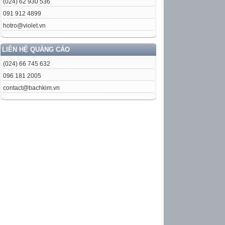
(024) 62 930 536
091 912 4899
hotro@violet.vn
LIÊN HỆ QUẢNG CÁO
(024) 66 745 632
096 181 2005
contact@bachkim.vn