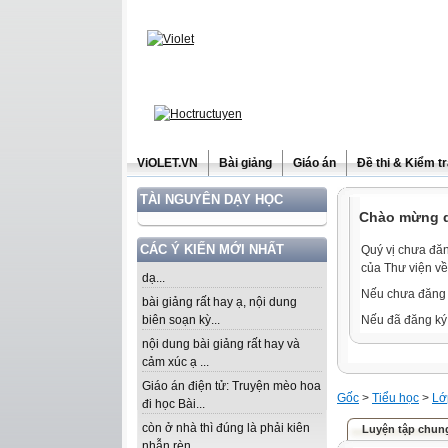
ViOLET.VN
Bài giảng
Giáo án
Đề thi & Kiểm t
TÀI NGUYÊN DẠY HỌC
Chào mừng qu
CÁC Ý KIẾN MỚI NHẤT
Quý vị chưa đăn
của Thư viện về
dạ...
Nếu chưa đăng 
bài giảng rất hay ạ, nội dung
biên soạn kỳ...
Nếu đã đăng ký 
nội dung bài giảng rất hay và
cảm xúc ạ ...
Giáo án điện tử: Truyện mèo hoa
Gốc
>
Tiểu học
>
Lớ
đi học Bài...
còn ở nhà thì đúng là phải kiên
Luyện tập chun
nhẫn rèn...