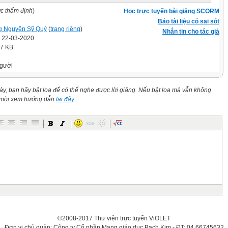
ợc thẩm định
)
Học trực tuyến bài giảng SCORM
Báo tài liệu có sai sót
 Nguyên Sỹ Quý
(
trang riêng
)
Nhắn tin cho tác giả
' 22-03-2020
.7 KB
gười
này, bạn hãy bật loa để có thể nghe được lời giảng. Nếu bật loa mà vẫn không
n mời xem hướng dẫn
tại đây
.
©2008-2017 Thư viện trực tuyến ViOLET
Đơn vị chủ quản: Công ty Cổ phần Mạng giáo dục Bạch Kim - ĐT: 04.66745632