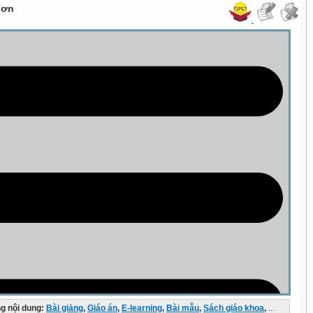
hơn
g nội dung:
Bài giảng
,
Giáo án
,
E-learning
,
Bài mẫu
,
Sách giáo khoa
,
...