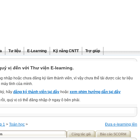
ra
Tư liệu
E-Learning
Kỹ năng CNTT
Trợ giúp
ý vị đến với Thư viện E-learning.
g nhập hoặc chưa đăng ký làm thành viên, vì vậy chưa thể tải được các tư liệu
 máy tính của mình.
ký, hãy
đăng ký thành viên tại đây
hoặc
xem phim hướng dẫn tại đây
rồi, quý vị có thể đăng nhập ở ngay ô bên phải.
p 1
>
Toán học
>
Đưa e-learning lên
ơn
Cùng tác giả
Báo cáo SCORM