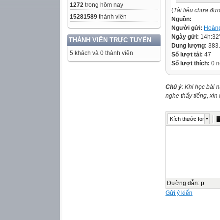
1272
trong hôm nay
(
Tài liệu chưa đư
15281589
thành viên
Nguồn:
Người gửi:
Hoàng
Ngày gửi:
14h:32
THÀNH VIÊN TRỰC TUYẾN
Dung lượng:
383
5 khách và 0 thành viên
Số lượt tải:
47
Số lượt thích:
0 n
Chú ý
: Khi học bài 
nghe thấy tiếng, xi
Kích thước font
Đường dẫn
:
p
Gửi ý kiến