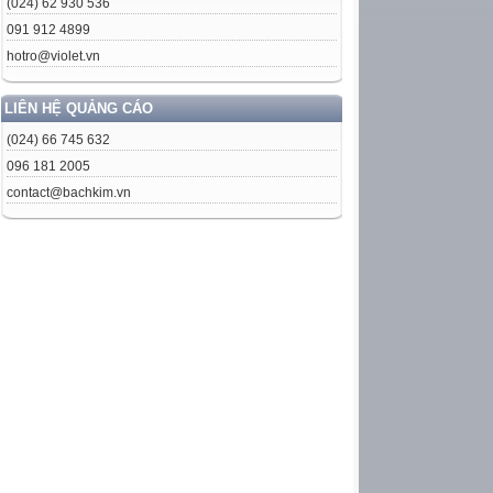
(024) 62 930 536
091 912 4899
hotro@violet.vn
LIÊN HỆ QUẢNG CÁO
(024) 66 745 632
096 181 2005
contact@bachkim.vn