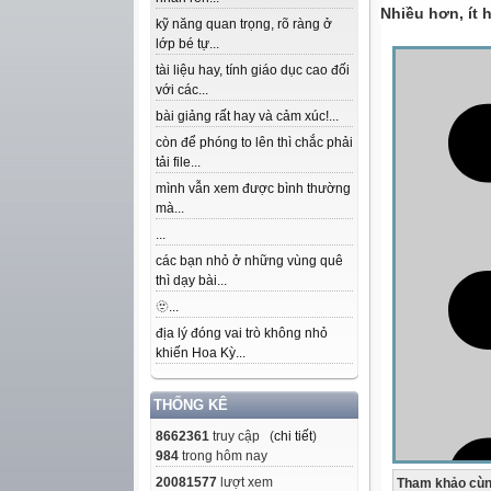
Nhiều hơn, ít 
kỹ năng quan trọng, rõ ràng ở
lớp bé tự...
tài liệu hay, tính giáo dục cao đối
với các...
bài giảng rất hay và cảm xúc!...
còn để phóng to lên thì chắc phải
tải file...
mình vẫn xem được bình thường
mà...
...
các bạn nhỏ ở những vùng quê
thì dạy bài...
🫥...
địa lý đóng vai trò không nhỏ
khiến Hoa Kỳ...
THỐNG KÊ
8662361
truy cập (
chi tiết
)
984
trong hôm nay
20081577
lượt xem
Tham khảo cùn