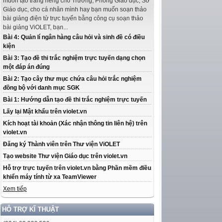
muốn tạo trang riêng cho Trường, Phòng Giáo dục, Sở
Giáo dục, cho cá nhân mình hay bạn muốn soạn thảo
bài giảng điện tử trực tuyến bằng công cụ soạn thảo
bài giảng ViOLET, bạn...
Bài 4: Quản lí ngân hàng câu hỏi và sinh đề có điều
kiện
Bài 3: Tạo đề thi trắc nghiệm trực tuyến dạng chọn
một đáp án đúng
Bài 2: Tạo cây thư mục chứa câu hỏi trắc nghiệm
đồng bộ với danh mục SGK
Bài 1: Hướng dẫn tạo đề thi trắc nghiệm trực tuyến
Lấy lại Mật khẩu trên violet.vn
Kích hoạt tài khoản (Xác nhận thông tin liên hệ) trên
violet.vn
Đăng ký Thành viên trên Thư viện ViOLET
Tạo website Thư viện Giáo dục trên violet.vn
Hỗ trợ trực tuyến trên violet.vn bằng Phần mềm điều
khiển máy tính từ xa TeamViewer
Xem tiếp
HỖ TRỢ KĨ THUẬT