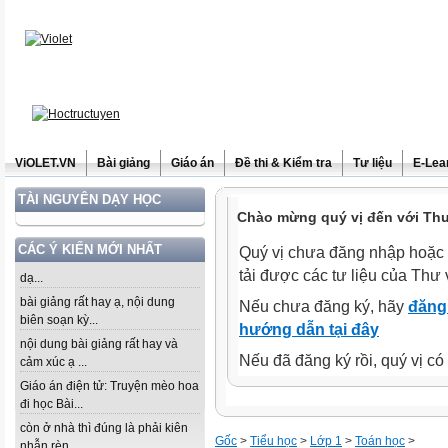
ViOLET.VN
Bài giảng
Giáo án
Đề thi & Kiểm tra
Tư liệu
E-Lea
TÀI NGUYÊN DẠY HỌC
Chào mừng quý vị đến với Thư 
CÁC Ý KIẾN MỚI NHẤT
Quý vị chưa đăng nhập hoặc 
tải được các tư liệu của Thư 
dạ...
bài giảng rất hay ạ, nội dung
Nếu chưa đăng ký, hãy
đăng 
biên soạn kỳ...
hướng dẫn tại đây
nội dung bài giảng rất hay và
Nếu đã đăng ký rồi, quý vị c
cảm xúc ạ ...
Giáo án điện tử: Truyện mèo hoa
đi học Bài...
còn ở nhà thì đúng là phải kiên
Gốc
>
Tiểu học
>
Lớp 1
>
Toán học
>
nhẫn rèn...