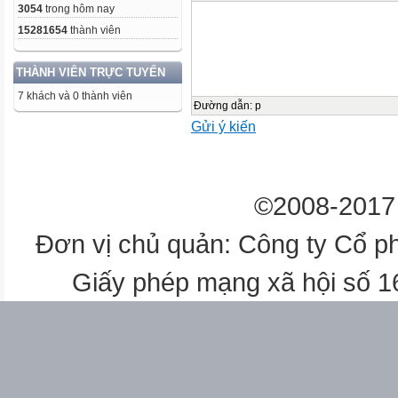
3054
trong hôm nay
15281654
thành viên
THÀNH VIÊN TRỰC TUYẾN
7 khách và 0 thành viên
Đường dẫn
:
p
Gửi ý kiến
©2008-2017 
Đơn vị chủ quản: Công ty Cổ p
Giấy phép mạng xã hội số 