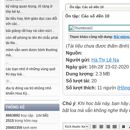
kỹ năng quan trọng, rõ ràng ở
Ôn tập: Các số đến 10
lớp bé tự...
Ôn tập: Các số đến 10
tài liệu hay, tính giáo dục cao đối
với các...
bài giảng rất hay và cảm xúc!...
Tham khảo cùng nội dung:
Bài giảng
,
còn để phóng to lên thì chắc phải
tải file...
(
Tài liệu chưa được thẩm định
)
mình vẫn xem được bình thường
Nguồn:
mà...
Người gửi:
Hà Thị Lê Na
...
Ngày gửi:
16h:28' 23-02-2020
các bạn nhỏ ở những vùng quê
Dung lượng:
2.3 MB
thì dạy bài...
Số lượt tải:
20
🫥...
Số lượt thích:
11 người (
Hồng
địa lý đóng vai trò không nhỏ
khiến Hoa Kỳ...
Chú ý
: Khi học bài này, bạn hãy
THỐNG KÊ
bật loa mà vẫn không nghe thấy
8663892
truy cập (
chi tiết
)
2515
trong hôm nay
Kích thước font
20083359
lượt xem