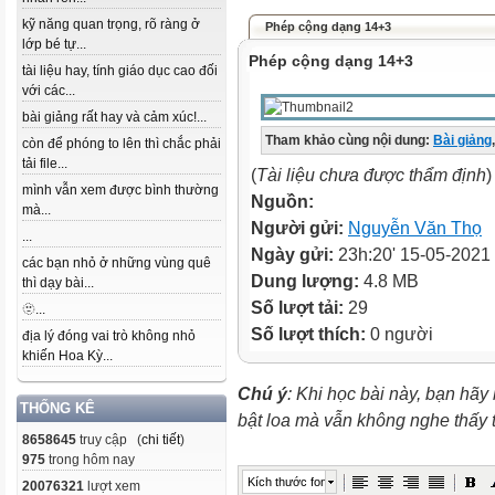
kỹ năng quan trọng, rõ ràng ở
Phép cộng dạng 14+3
lớp bé tự...
Phép cộng dạng 14+3
tài liệu hay, tính giáo dục cao đối
với các...
bài giảng rất hay và cảm xúc!...
Tham khảo cùng nội dung:
Bài giảng
,
còn để phóng to lên thì chắc phải
tải file...
(
Tài liệu chưa được thẩm định
)
mình vẫn xem được bình thường
Nguồn:
mà...
Người gửi:
Nguyễn Văn Thọ
...
Ngày gửi:
23h:20' 15-05-2021
các bạn nhỏ ở những vùng quê
Dung lượng:
4.8 MB
thì dạy bài...
Số lượt tải:
29
🫥...
Số lượt thích:
0 người
địa lý đóng vai trò không nhỏ
khiến Hoa Kỳ...
Chú ý
: Khi học bài này, bạn hãy
THỐNG KÊ
bật loa mà vẫn không nghe thấy
8658645
truy cập (
chi tiết
)
975
trong hôm nay
Kích thước font
20076321
lượt xem