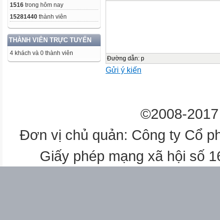
1516
trong hôm nay
15281440
thành viên
THÀNH VIÊN TRỰC TUYẾN
4 khách và 0 thành viên
Đường dẫn
:
p
Gửi ý kiến
©2008-2017 
Đơn vị chủ quản: Công ty Cổ p
Giấy phép mạng xã hội số 