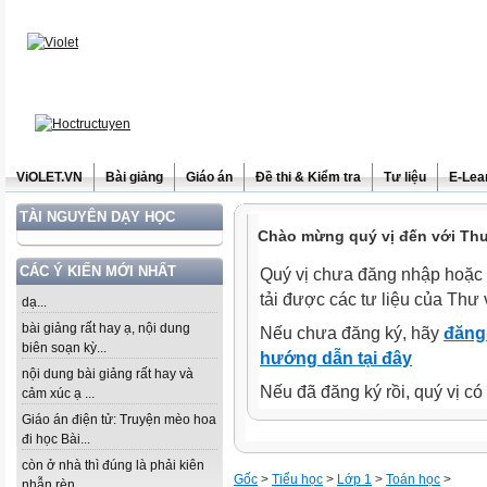
ViOLET.VN
Bài giảng
Giáo án
Đề thi & Kiểm tra
Tư liệu
E-Lea
TÀI NGUYÊN DẠY HỌC
Chào mừng quý vị đến với Thư 
CÁC Ý KIẾN MỚI NHẤT
Quý vị chưa đăng nhập hoặc 
tải được các tư liệu của Thư 
dạ...
bài giảng rất hay ạ, nội dung
Nếu chưa đăng ký, hãy
đăng 
biên soạn kỳ...
hướng dẫn tại đây
nội dung bài giảng rất hay và
Nếu đã đăng ký rồi, quý vị c
cảm xúc ạ ...
Giáo án điện tử: Truyện mèo hoa
đi học Bài...
còn ở nhà thì đúng là phải kiên
Gốc
>
Tiểu học
>
Lớp 1
>
Toán học
>
nhẫn rèn...