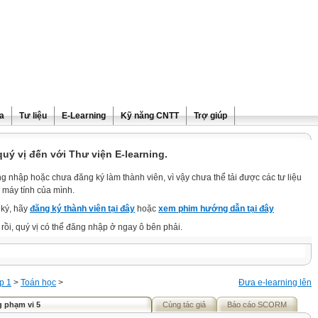
ra
Tư liệu
E-Learning
Kỹ năng CNTT
Trợ giúp
ý vị đến với Thư viện E-learning.
g nhập hoặc chưa đăng ký làm thành viên, vì vậy chưa thể tải được các tư liệu
 máy tính của mình.
ký, hãy
đăng ký thành viên tại đây
hoặc
xem phim hướng dẫn tại đây
rồi, quý vị có thể đăng nhập ở ngay ô bên phải.
p 1
>
Toán học
>
Đưa e-learning lên
 phạm vi 5
Cùng tác giả
Báo cáo SCORM