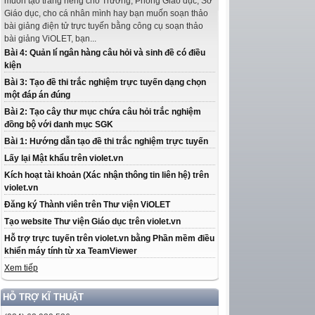
muốn tạo trang riêng cho Trường, Phòng Giáo dục, Sở
Giáo dục, cho cá nhân mình hay bạn muốn soạn thảo
bài giảng điện tử trực tuyến bằng công cụ soạn thảo
bài giảng ViOLET, bạn...
Bài 4: Quản lí ngân hàng câu hỏi và sinh đề có điều
kiện
Bài 3: Tạo đề thi trắc nghiệm trực tuyến dạng chọn
một đáp án đúng
Bài 2: Tạo cây thư mục chứa câu hỏi trắc nghiệm
đồng bộ với danh mục SGK
Bài 1: Hướng dẫn tạo đề thi trắc nghiệm trực tuyến
Lấy lại Mật khẩu trên violet.vn
Kích hoạt tài khoản (Xác nhận thông tin liên hệ) trên
violet.vn
Đăng ký Thành viên trên Thư viện ViOLET
Tạo website Thư viện Giáo dục trên violet.vn
Hỗ trợ trực tuyến trên violet.vn bằng Phần mềm điều
khiển máy tính từ xa TeamViewer
Xem tiếp
HỖ TRỢ KĨ THUẬT