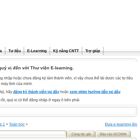
ra
Tư liệu
E-Learning
Kỹ năng CNTT
Trợ giúp
ý vị đến với Thư viện E-learning.
g nhập hoặc chưa đăng ký làm thành viên, vì vậy chưa thể tải được các tư liệu
 máy tính của mình.
ký, hãy
đăng ký thành viên tại đây
hoặc
xem phim hướng dẫn tại đây
rồi, quý vị có thể đăng nhập ở ngay ô bên phải.
p 1
>
Toán học
>
Đưa e-learning lên
Cùng tác giả
Báo cáo SCORM