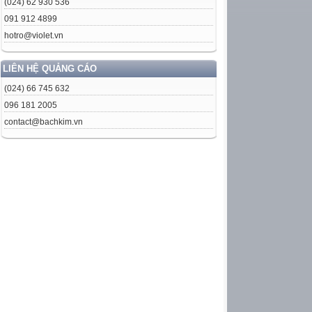
(024) 62 930 536
091 912 4899
hotro@violet.vn
LIÊN HỆ QUẢNG CÁO
(024) 66 745 632
096 181 2005
contact@bachkim.vn