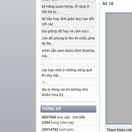
Số 10
kỹ năng quan trọng, rõ ràng ở
lớp bé tự...
tài liệu hay, tính giáo dục cao đối
với các...
bài giảng rất hay và cảm xúc!...
còn để phóng to lên thì chắc phải
tải file...
mình vẫn xem được bình thường
mà...
...
các bạn nhỏ ở những vùng quê
thì dạy bài...
🫥...
địa lý đóng vai trò không nhỏ
khiến Hoa Kỳ...
THỐNG KÊ
8657660
truy cập (
chi tiết
)
2394
trong hôm nay
20074792
lượt xem
Tham khảo cùn