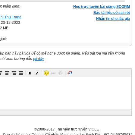
ợc thẩm định
)
Học trực tuyến bài giảng SCORM
Báo tài liệu có sai sót
Thị Thu Trang
Nhắn tin cho tác giả
' 23-12-2023
.2 MB
gười
này, bạn hãy bật loa để có thể nghe được lời giảng. Nếu bật loa mà vẫn không
n mời xem hướng dẫn
tại đây
.
©2008-2017 Thư viện trực tuyến ViOLET
Đơn vị chủ quản: Công ty Cổ phần Mạng giáo dục Bạch Kim - ĐT: 04.66745632