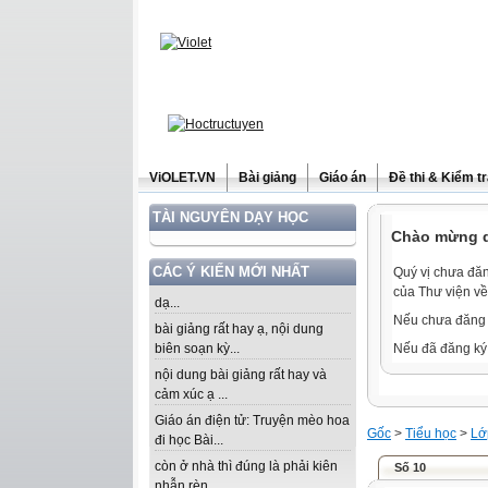
ViOLET.VN
Bài giảng
Giáo án
Đề thi & Kiểm t
TÀI NGUYÊN DẠY HỌC
Chào mừng qu
CÁC Ý KIẾN MỚI NHẤT
Quý vị chưa đăn
của Thư viện về
dạ...
Nếu chưa đăng 
bài giảng rất hay ạ, nội dung
biên soạn kỳ...
Nếu đã đăng ký 
nội dung bài giảng rất hay và
cảm xúc ạ ...
Giáo án điện tử: Truyện mèo hoa
Gốc
>
Tiểu học
>
Lớ
đi học Bài...
còn ở nhà thì đúng là phải kiên
Số 10
nhẫn rèn...