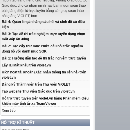
muốn tạo trang riêng cho Trường, Phòng Giáo dục, Sở
Giáo dục, cho cá nhân mình hay bạn muốn soạn thảo
bài giảng điện tử trực tuyến bằng công cụ soạn thảo
bài giảng ViOLET, bạn...
Bài 4: Quản lí ngân hàng câu hỏi và sinh đề có điều
kiện
Bài 3: Tạo đề thi trắc nghiệm trực tuyến dạng chọn
một đáp án đúng
Bài 2: Tạo cây thư mục chứa câu hỏi trắc nghiệm
đồng bộ với danh mục SGK
Bài 1: Hướng dẫn tạo đề thi trắc nghiệm trực tuyến
Lấy lại Mật khẩu trên violet.vn
Kích hoạt tài khoản (Xác nhận thông tin liên hệ) trên
violet.vn
Đăng ký Thành viên trên Thư viện ViOLET
Tạo website Thư viện Giáo dục trên violet.vn
Hỗ trợ trực tuyến trên violet.vn bằng Phần mềm điều
khiển máy tính từ xa TeamViewer
Xem tiếp
HỖ TRỢ KĨ THUẬT