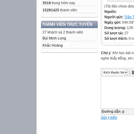
3518
trong hôm nay
(
Tài liệu chưa đư
15281425
thành viên
Nguồn:
Người gửi:
Trần 
Ngày gửi:
04h:58
THÀNH VIÊN TRỰC TUYẾN
Dung lượng:
128
27 khách và 2 thành viên
Số lượt tải:
27
Bùi Minh Long
Số lượt thích:
0 n
Khắc Hoàng
Chú ý
: Khi học bài 
nghe thấy tiếng, xi
Kích thước font
Đường dẫn
:
p
Gửi ý kiến