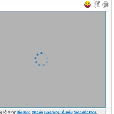
g nội dung:
Bài giảng
,
Giáo án
,
E-learning
,
Bài mẫu
,
Sách giáo khoa
,
...