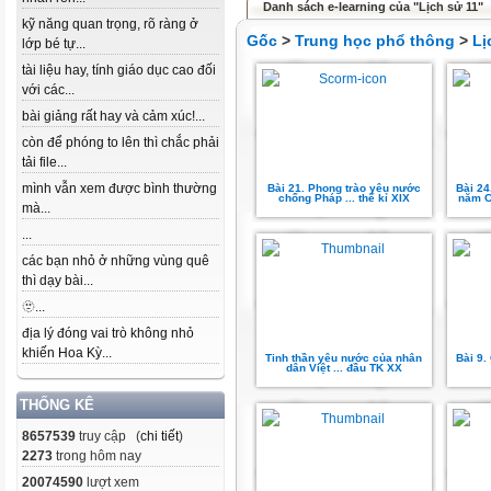
Danh sách e-learning của "Lịch sử 11"
kỹ năng quan trọng, rõ ràng ở
Gốc
>
Trung học phổ thông
>
Lị
lớp bé tự...
tài liệu hay, tính giáo dục cao đối
với các...
bài giảng rất hay và cảm xúc!...
còn để phóng to lên thì chắc phải
tải file...
mình vẫn xem được bình thường
Bài 21. Phong trào yêu nước
Bài 24
chống Pháp ... thế kỉ XIX
năm Ch
mà...
...
các bạn nhỏ ở những vùng quê
thì dạy bài...
🫥...
địa lý đóng vai trò không nhỏ
khiến Hoa Kỳ...
Tinh thần yêu nước của nhân
Bài 9.
dân Việt ... đầu TK XX
THỐNG KÊ
8657539
truy cập (
chi tiết
)
2273
trong hôm nay
20074590
lượt xem