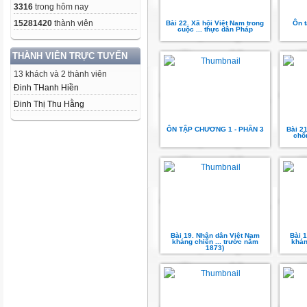
3316
trong hôm nay
15281420
thành viên
Bài 22. Xã hội Việt Nam trong
Ôn 
cuộc ... thực dân Pháp
THÀNH VIÊN TRỰC TUYẾN
13 khách và 2 thành viên
Đinh THanh Hiền
Đinh Thị Thu Hằng
ÔN TẬP CHƯƠNG 1 - PHẦN 3
Bài 2
chốn
Bài 19. Nhân dân Việt Nam
Bài 
kháng chiến ... trước năm
khán
1873)