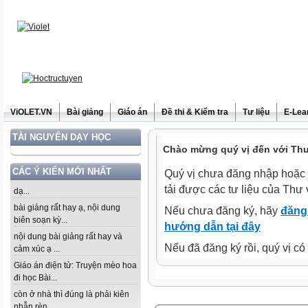
ViOLET.VN
Bài giảng
Giáo án
Đề thi & Kiểm tra
Tư liệu
E-Lea
TÀI NGUYÊN DẠY HỌC
Chào mừng quý vị đến với Thư 
CÁC Ý KIẾN MỚI NHẤT
Quý vị chưa đăng nhập hoặc 
tải được các tư liệu của Thư 
dạ...
bài giảng rất hay ạ, nội dung
Nếu chưa đăng ký, hãy
đăng 
biên soạn kỳ...
hướng dẫn tại đây
nội dung bài giảng rất hay và
Nếu đã đăng ký rồi, quý vị c
cảm xúc ạ ...
Giáo án điện tử: Truyện mèo hoa
đi học Bài...
còn ở nhà thì đúng là phải kiên
nhẫn rèn...