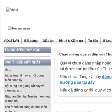
ViOLET.VN
Bài giảng
Giáo án
Đề thi & Kiểm tra
Tư liệu
E-Lea
TÀI NGUYÊN DẠY HỌC
Chào mừng quý vị đến với Thư 
CÁC Ý KIẾN MỚI NHẤT
Quý vị chưa đăng nhập hoặc 
tải được các tư liệu của Thư 
dạ...
bài giảng rất hay ạ, nội dung
Nếu chưa đăng ký, hãy
đăng 
biên soạn kỳ...
hướng dẫn tại đây
nội dung bài giảng rất hay và
Nếu đã đăng ký rồi, quý vị c
cảm xúc ạ ...
Giáo án điện tử: Truyện mèo hoa
đi học Bài...
còn ở nhà thì đúng là phải kiên
nhẫn rèn...