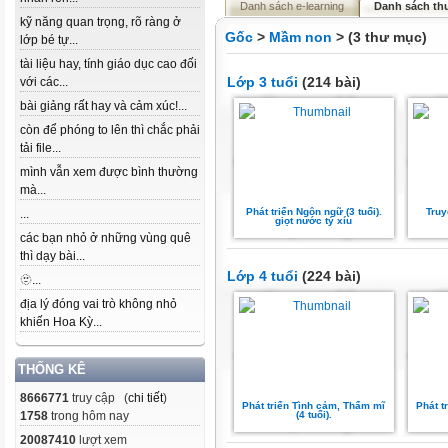
Danh sách e-learning
Danh sách th
kỹ năng quan trọng, rõ ràng ở
Gốc
>
Mầm non
> (3 thư mục)
lớp bé tự...
tài liệu hay, tính giáo dục cao đối
Lớp 3 tuổi
(214 bài)
với các...
bài giảng rất hay và cảm xúc!...
còn để phóng to lên thì chắc phải
tải file...
mình vẫn xem được bình thường
mà...
Phát triển Ngôn ngữ (3 tuổi).
Truy
...
giọt nước tý xíu
các bạn nhỏ ở những vùng quê
thì dạy bài...
Lớp 4 tuổi
(224 bài)
🫥...
địa lý đóng vai trò không nhỏ
khiến Hoa Kỳ...
THỐNG KÊ
8666771
truy cập (
chi tiết
)
Phát triển Tình cảm, Thẩm mĩ
Phát t
1758
trong hôm nay
(4 tuổi).
20087410
lượt xem