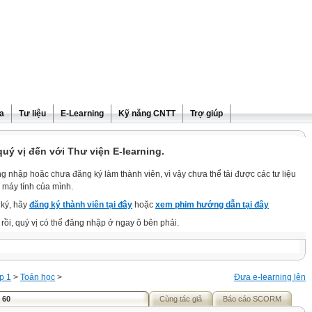
ra
Tư liệu
E-Learning
Kỹ năng CNTT
Trợ giúp
ý vị đến với Thư viện E-learning.
g nhập hoặc chưa đăng ký làm thành viên, vì vậy chưa thể tải được các tư liệu
 máy tính của mình.
ký, hãy
đăng ký thành viên tại đây
hoặc
xem phim hướng dẫn tại đây
rồi, quý vị có thể đăng nhập ở ngay ô bên phải.
p 1
>
Toán học
>
Đưa e-learning lên
 60
Cùng tác giả
Báo cáo SCORM