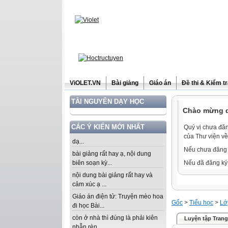
ViOLET.VN
Bài giảng
Giáo án
Đề thi & Kiểm t
TÀI NGUYÊN DẠY HỌC
Chào mừng qu
CÁC Ý KIẾN MỚI NHẤT
Quý vị chưa đăn
của Thư viện về
dạ...
Nếu chưa đăng 
bài giảng rất hay ạ, nội dung
biên soạn kỳ...
Nếu đã đăng ký 
nội dung bài giảng rất hay và
cảm xúc ạ ...
Giáo án điện tử: Truyện mèo hoa
Gốc
>
Tiểu học
>
Lớ
đi học Bài...
còn ở nhà thì đúng là phải kiên
Luyện tập Trang
nhẫn rèn...