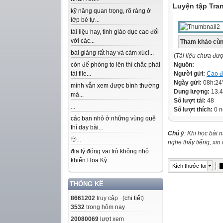
Luyện tập Tra
kỹ năng quan trọng, rõ ràng ở
lớp bé tự...
tài liệu hay, tính giáo dục cao đối
với các...
Tham khảo cùn
bài giảng rất hay và cảm xúc!...
(
Tài liệu chưa đư
còn để phóng to lên thì chắc phải
Nguồn:
tải file...
Người gửi:
Cao 
Ngày gửi:
08h:24
mình vẫn xem được bình thường
Dung lượng:
13.
mà...
Số lượt tải:
48
...
Số lượt thích:
0 n
các bạn nhỏ ở những vùng quê
thì dạy bài...
Chú ý
: Khi học bài 
🫥...
nghe thấy tiếng, xi
địa lý đóng vai trò không nhỏ
khiến Hoa Kỳ...
Kích thước font
THỐNG KÊ
8661202
truy cập (
chi tiết
)
3532
trong hôm nay
20080069
lượt xem