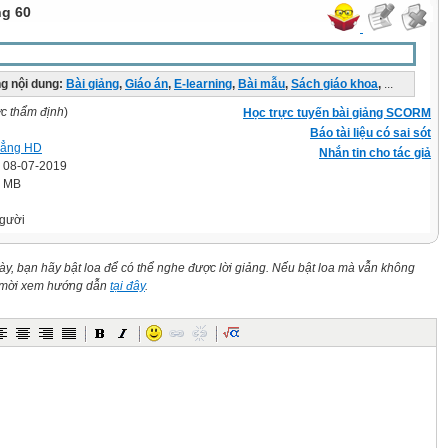
ng 60
g nội dung:
Bài giảng
,
Giáo án
,
E-learning
,
Bài mẫu
,
Sách giáo khoa
,
...
ợc thẩm định
)
Học trực tuyến bài giảng SCORM
Báo tài liệu có sai sót
đẳng HD
Nhắn tin cho tác giả
' 08-07-2019
4 MB
gười
này, bạn hãy bật loa để có thể nghe được lời giảng. Nếu bật loa mà vẫn không
n mời xem hướng dẫn
tại đây
.