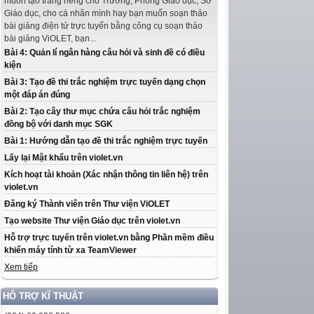
muốn tạo trang riêng cho Trường, Phòng Giáo dục, Sở
Giáo dục, cho cá nhân mình hay bạn muốn soạn thảo
bài giảng điện tử trực tuyến bằng công cụ soạn thảo
bài giảng ViOLET, bạn...
Bài 4: Quản lí ngân hàng câu hỏi và sinh đề có điều
kiện
Bài 3: Tạo đề thi trắc nghiệm trực tuyến dạng chọn
một đáp án đúng
Bài 2: Tạo cây thư mục chứa câu hỏi trắc nghiệm
đồng bộ với danh mục SGK
Bài 1: Hướng dẫn tạo đề thi trắc nghiệm trực tuyến
Lấy lại Mật khẩu trên violet.vn
Kích hoạt tài khoản (Xác nhận thông tin liên hệ) trên
violet.vn
Đăng ký Thành viên trên Thư viện ViOLET
Tạo website Thư viện Giáo dục trên violet.vn
Hỗ trợ trực tuyến trên violet.vn bằng Phần mềm điều
khiển máy tính từ xa TeamViewer
Xem tiếp
HỖ TRỢ KĨ THUẬT