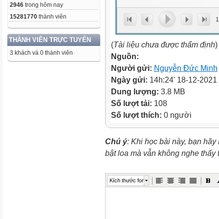
2946
trong hôm nay
15281770
thành viên
1
THÀNH VIÊN TRỰC TUYẾN
(
Tài liệu chưa được thẩm định
)
3 khách và 0 thành viên
Nguồn:
Người gửi:
Nguyễn Đức Minh
Ngày gửi:
14h:24' 18-12-2021
Dung lượng:
3.8 MB
Số lượt tải:
108
Số lượt thích:
0 người
Chú ý
: Khi học bài này, bạn hãy
bật loa mà vẫn không nghe thấy
Kích thước font