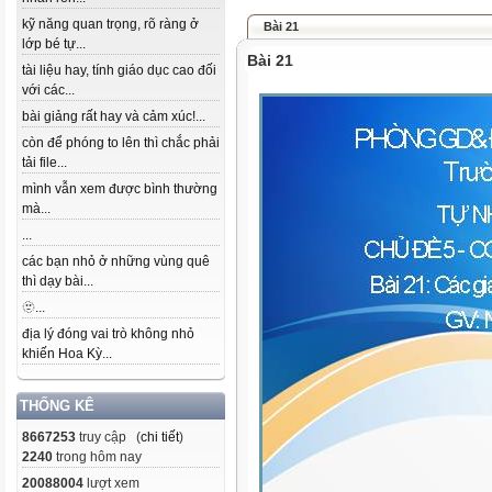
kỹ năng quan trọng, rõ ràng ở
Bài 21
lớp bé tự...
Bài 21
tài liệu hay, tính giáo dục cao đối
với các...
bài giảng rất hay và cảm xúc!...
còn để phóng to lên thì chắc phải
tải file...
mình vẫn xem được bình thường
mà...
...
các bạn nhỏ ở những vùng quê
thì dạy bài...
🫥...
địa lý đóng vai trò không nhỏ
khiến Hoa Kỳ...
THỐNG KÊ
8667253
truy cập (
chi tiết
)
2240
trong hôm nay
20088004
lượt xem