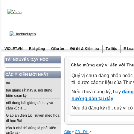
ViOLET.VN
Bài giảng
Giáo án
Đề thi & Kiểm tra
Tư liệu
E-Lea
TÀI NGUYÊN DẠY HỌC
Chào mừng quý vị đến với Thư 
CÁC Ý KIẾN MỚI NHẤT
Quý vị chưa đăng nhập hoặc 
tải được các tư liệu của Thư 
dạ...
bài giảng rất hay ạ, nội dung
Nếu chưa đăng ký, hãy
đăng 
biên soạn kỳ...
hướng dẫn tại đây
nội dung bài giảng rất hay và
Nếu đã đăng ký rồi, quý vị c
cảm xúc ạ ...
Giáo án điện tử: Truyện mèo hoa
đi học Bài...
còn ở nhà thì đúng là phải kiên
Gốc
>
CĐ - ĐH
>
nhẫn rèn...