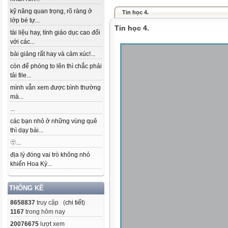
kỹ năng quan trọng, rõ ràng ở
Tin học 4.
lớp bé tự...
Tin học 4.
tài liệu hay, tính giáo dục cao đối
với các...
bài giảng rất hay và cảm xúc!...
còn để phóng to lên thì chắc phải
tải file...
mình vẫn xem được bình thường
mà...
...
các bạn nhỏ ở những vùng quê
thì dạy bài...
🫥...
địa lý đóng vai trò không nhỏ
khiến Hoa Kỳ...
THỐNG KÊ
8658837
truy cập (
chi tiết
)
1167
trong hôm nay
20076675
lượt xem