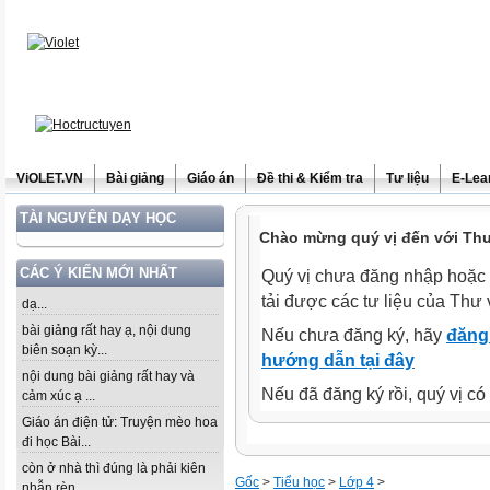
ViOLET.VN
Bài giảng
Giáo án
Đề thi & Kiểm tra
Tư liệu
E-Lea
TÀI NGUYÊN DẠY HỌC
Chào mừng quý vị đến với Thư 
CÁC Ý KIẾN MỚI NHẤT
Quý vị chưa đăng nhập hoặc 
tải được các tư liệu của Thư 
dạ...
bài giảng rất hay ạ, nội dung
Nếu chưa đăng ký, hãy
đăng 
biên soạn kỳ...
hướng dẫn tại đây
nội dung bài giảng rất hay và
Nếu đã đăng ký rồi, quý vị c
cảm xúc ạ ...
Giáo án điện tử: Truyện mèo hoa
đi học Bài...
còn ở nhà thì đúng là phải kiên
Gốc
>
Tiểu học
>
Lớp 4
>
nhẫn rèn...