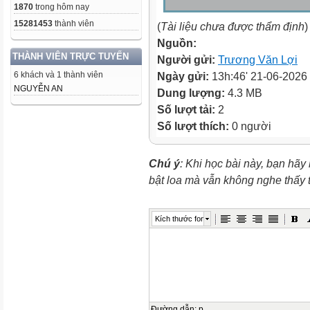
1870
trong hôm nay
15281453
thành viên
(
Tài liệu chưa được thẩm định
)
Nguồn:
THÀNH VIÊN TRỰC TUYẾN
Người gửi:
Trương Văn Lợi
6 khách và 1 thành viên
Ngày gửi:
13h:46' 21-06-2026
NGUYỄN AN
Dung lượng:
4.3 MB
Số lượt tải:
2
Số lượt thích:
0 người
Chú ý
: Khi học bài này, bạn hãy
bật loa mà vẫn không nghe thấy
Kích thước font
Đường dẫn
:
p